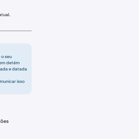
atual.
 o seu
quem detém
nada e datada
municar isso
ções