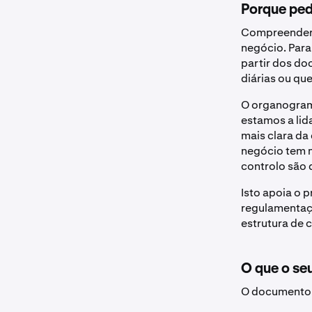
Porque ped
Compreender 
negócio. Para
partir dos do
diárias ou qu
O organograma
estamos a lid
mais clara da
negócio tem m
controlo são 
Isto apoia o 
regulamentaçõ
estrutura de 
O que o se
O documento q