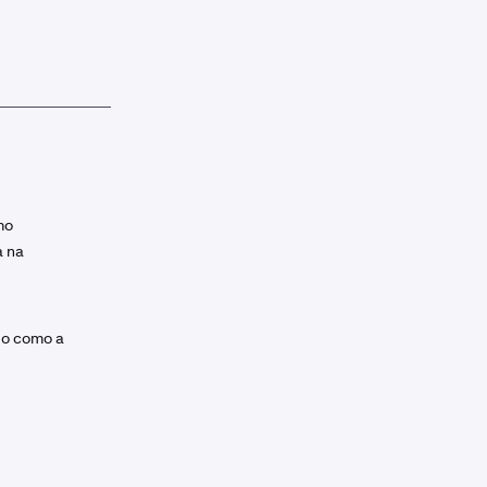
mo
a na
do como a