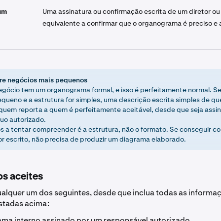
um
Uma assinatura ou confirmação escrita de um diretor ou
equivalente a confirmar que o organograma é preciso e 
re negócios mais pequenos
gócio tem um organograma formal, e isso é perfeitamente normal. Se
equeno e a estrutura for simples, uma descrição escrita simples de 
quem reporta a quem é perfeitamente aceitável, desde que seja assi
duo autorizado.
 a tentar compreender é a estrutura, não o formato. Se conseguir co
r escrito, não precisa de produzir um diagrama elaborado.
s aceites
ualquer um dos seguintes, desde que inclua todas as informa
istadas acima:
ma interno assinado por um responsável autorizado