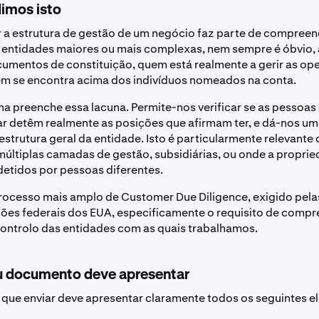
imos isto
a estrutura de gestão de um negócio faz parte de compreen
 entidades maiores ou mais complexas, nem sempre é óbvio,
cumentos de constituição, quem está realmente a gerir as op
em se encontra acima dos indivíduos nomeados na conta.
 preenche essa lacuna. Permite-nos verificar se as pessoa
ar detêm realmente as posições que afirmam ter, e dá-nos 
 estrutura geral da entidade. Isto é particularmente relevant
últiplas camadas de gestão, subsidiárias, ou onde a proprie
detidos por pessoas diferentes.
processo mais amplo de Customer Due Diligence, exigido pela
es federais dos EUA, especificamente o requisito de compr
controlo das entidades com as quais trabalhamos.
u documento deve apresentar
ue enviar deve apresentar claramente todos os seguintes e