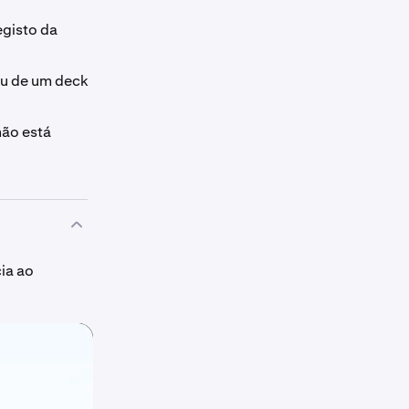
egisto da
u de um deck
não está
ia ao