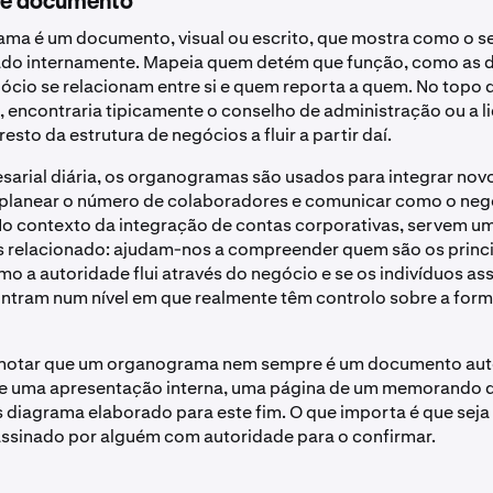
te documento
ma é um documento, visual ou escrito, que mostra como o s
ado internamente. Mapeia quem detém que função, como as d
ócio se relacionam entre si e quem reporta a quem. No topo 
encontraria tipicamente o conselho de administração ou a l
resto da estrutura de negócios a fluir a partir daí.
sarial diária, os organogramas são usados para integrar nov
 planear o número de colaboradores e comunicar como o neg
o contexto da integração de contas corporativas, servem u
s relacionado: ajudam-nos a compreender quem são os princ
mo a autoridade flui através do negócio e se os indivíduos as
ntram num nível em que realmente têm controlo sobre a for
 notar que um organograma nem sempre é um documento au
 de uma apresentação interna, uma página de um memorando 
 diagrama elaborado para este fim. O que importa é que seja 
assinado por alguém com autoridade para o confirmar.