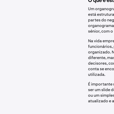
O que é es
Um organogra
está estrutur
partes do neg
organograma, 
sénior, com o 
Na vida empre
funcionários,
organizado. N
diferente, ma
decisores, co
conta se enco
utilizada.
É importante
ser um slide
ou um simples
atualizado e 