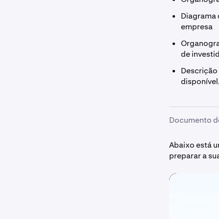
Diagrama d
empresa
Organogra
de investi
Descrição 
disponível
Documento d
Abaixo está 
preparar a su