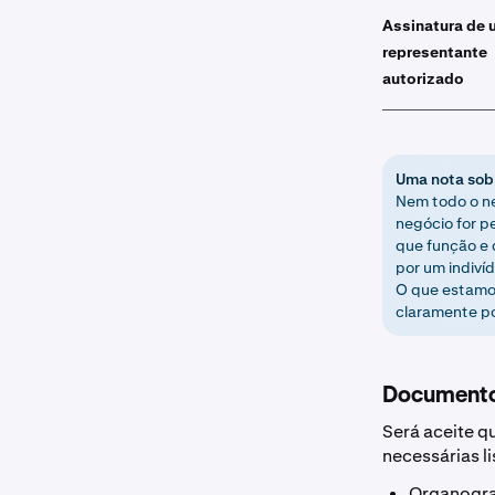
Assinatura de 
representante
autorizado
Uma nota sob
Nem todo o ne
negócio for p
que função e 
por um indiví
O que estamos
claramente po
Documento
Será aceite q
necessárias l
Organogra