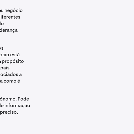
eu negócio
iferentes
do
iderança
os
ócio está
m propósito
ipais
sociados à
ma como é
tónomo. Pode
de informação
preciso,