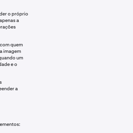
der o próprio
 apenas a
erações
s com quem
uma imagem
e quando um
dade e o
s
eender a
lementos: