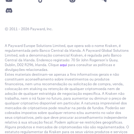
© 2011 - 2026 Payward, Inc.
A Payward Europe Solutions Limited, que opera sob o nome Kraken, é
regulamentada pelo Banco Central da Irlanda. A Payward Global Solutions
Limited, sob a denominação comercial Kraken, é regulada pelo Banco
Central da Irlanda. Endereço registado: 70 Sir John Rogerson’s Quay,
Dublin, D02 R296, Irlanda. Clique
aqui
para consultar as políticas e
divulgações relacionadas.
Estes materiais destinam-se apenas a fins informativos gerais e não
constituem aconselhamento sobre investimentos ou produtos
financeiros, nem uma recomendação ou solicitação de compra, venda,
colocação em staking ou retenção de qualquer criptomoeda nem de
adoção de qualquer estratégia de negociação específica. A Kraken não
trabalha, nem o irá fazer no futuro, para aumentar ou diminuir o preço de
qualquer criptoativo disponível em particular. A natureza imprevisível dos
mercados de criptoativos pode resultar na perda de fundos. Poderão ser
cobrados impostos sobre qualquer retorno e/ou aumento no valor dos
seus criptoativos, pelo que deve procurar aconselhamento independente
relativo à sua situação fiscal. Podem aplicar-se restrições geográficas.
Alguns produtos e mercados de criptomoedas não são regulamentados. O
estatuto regulamentar da Kraken para os seus vários produtos e serviços