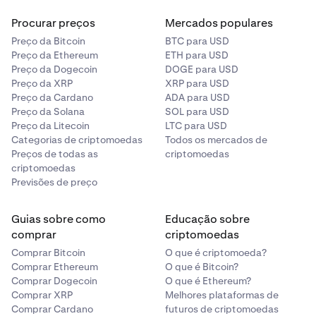
Estes tipos de pagamentos incorrem em encargos
Procurar preços
Mercados populares
bancários, por isso, contacte o seu banco para saber
Preço da Bitcoin
BTC para USD
sobre as taxas, bem como os seus horários limite. O
Preço da Ethereum
ETH para USD
limite máximo atual para SCT Inst é de €100.000,00 por
Preço da Dogecoin
DOGE para USD
transação. Este é um limite definido pela rede SCT
Preço da XRP
XRP para USD
Instant e está fora do controlo da Kraken.
Preço da Cardano
ADA para USD
Preço da Solana
SOL para USD
Preço da Litecoin
LTC para USD
Categorias de criptomoedas
Todos os mercados de
Preços de todas as
criptomoedas
criptomoedas
Previsões de preço
Guias sobre como
Educação sobre
comprar
criptomoedas
Comprar Bitcoin
O que é criptomoeda?
Comprar Ethereum
O que é Bitcoin?
Comprar Dogecoin
O que é Ethereum?
Comprar XRP
Melhores plataformas de
Comprar Cardano
futuros de criptomoedas