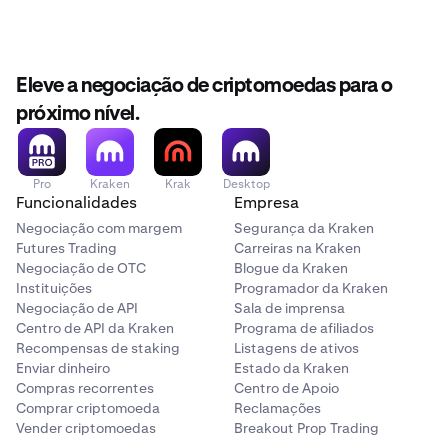
Euro).
receber Pagamentos Mais Rápidos, introduza os
detalhes nesta página:
•
A sua conta bancária deve estar registada com o
http://www.fasterpayments.org.uk/sort-code-checker
mesmo nome legal da sua conta Kraken.
Eleve a negociação de criptomoedas para o
•
Dependendo do método de financiamento
próximo nível.
escolhido, o seu banco (ou instituição financeira)
Área Única de Pagamentos em Euros (SEPA):
tem de ser capaz de enviar & receber transferências
FPS, SEPA ou SEPA Instant.
SEPA
é uma iniciativa de integração de pagamentos da
Pro
Kraken
Krak
Desktop
União Europeia e é utilizada para enviar depósitos e
Funcionalidades
Empresa
levantamentos transfronteiriços em euros entre bancos
Negociação com margem
Segurança da Kraken
que fazem parte da rede SEPA.
Futures Trading
Carreiras na Kraken
Negociação de OTC
Blogue da Kraken
SCT Instant:
Instituições
Programador da Kraken
Negociação de API
Sala de imprensa
A Transferência de Crédito Instantânea SEPA (SCT Inst)
Centro de API da Kraken
Programa de afiliados
foi lançada pela primeira vez em novembro de 2017 em
Recompensas de staking
Listagens de ativos
toda a UE como um esquema de pagamento opcional
Enviar dinheiro
Estado da Kraken
para os bancos participarem. Se o seu banco suportar
Compras recorrentes
Centro de Apoio
SCT Inst, pode enviar fundos de e para a sua conta
Comprar criptomoeda
Reclamações
Kraken em minutos.
Vender criptomoedas
Breakout Prop Trading