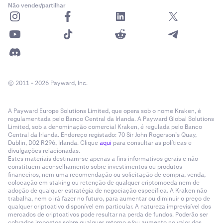
Não vender/partilhar
© 2011 - 2026 Payward, Inc.
A Payward Europe Solutions Limited, que opera sob o nome Kraken, é
regulamentada pelo Banco Central da Irlanda. A Payward Global Solutions
Limited, sob a denominação comercial Kraken, é regulada pelo Banco
Central da Irlanda. Endereço registado: 70 Sir John Rogerson’s Quay,
Dublin, D02 R296, Irlanda. Clique
aqui
para consultar as políticas e
divulgações relacionadas.
Estes materiais destinam-se apenas a fins informativos gerais e não
constituem aconselhamento sobre investimentos ou produtos
financeiros, nem uma recomendação ou solicitação de compra, venda,
colocação em staking ou retenção de qualquer criptomoeda nem de
adoção de qualquer estratégia de negociação específica. A Kraken não
trabalha, nem o irá fazer no futuro, para aumentar ou diminuir o preço de
qualquer criptoativo disponível em particular. A natureza imprevisível dos
mercados de criptoativos pode resultar na perda de fundos. Poderão ser
cobrados impostos sobre qualquer retorno e/ou aumento no valor dos