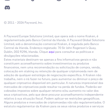
© 2011 - 2026 Payward, Inc.
A Payward Europe Solutions Limited, que opera sob o nome Kraken, é
regulamentada pelo Banco Central da Irlanda. A Payward Global Solutions
Limited, sob a denominação comercial Kraken, é regulada pelo Banco
Central da Irlanda. Endereço registado: 70 Sir John Rogerson’s Quay,
Dublin, D02 R296, Irlanda. Clique
aqui
para consultar as políticas e
divulgações relacionadas.
Estes materiais destinam-se apenas a fins informativos gerais e não
constituem aconselhamento sobre investimentos ou produtos
financeiros, nem uma recomendação ou solicitação de compra, venda,
colocação em staking ou retenção de qualquer criptomoeda nem de
adoção de qualquer estratégia de negociação específica. A Kraken não
trabalha, nem o irá fazer no futuro, para aumentar ou diminuir o preço de
qualquer criptoativo disponível em particular. A natureza imprevisível dos
mercados de criptoativos pode resultar na perda de fundos. Poderão ser
cobrados impostos sobre qualquer retorno e/ou aumento no valor dos
seus criptoativos, pelo que deve procurar aconselhamento independente
relativo à sua situação fiscal. Podem aplicar-se restrições geográficas.
Alguns produtos e mercados de criptomoedas não são regulamentados. O
estatuto regulamentar da Kraken para os seus vários produtos e serviços