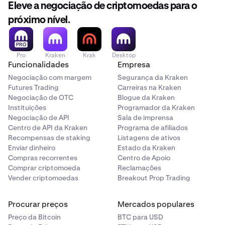
instantâneas.
Eleve a negociação de criptomoedas para o
O volume de negociação da subconta é agregado na
conta principal.
Negocie NIGHT Perp
próximo nível.
Apenas o volume de negociação NIGHT Perp durante
A Kraken reserva-se o direito de desqualificar
o desafio conta para as recompensas.
participantes que abusem da Promoção, incluindo
Pro
Kraken
Krak
Desktop
através de múltiplas contas, wash trading ou
Se você ainda não tem uma conta, crie uma e complete
Funcionalidades
Empresa
manipulação de volume.
os passos acima antes que o desafio termine.
Negociação com margem
Segurança da Kraken
Toda a participação está sujeita aos Termos de
Futures Trading
Carreiras na Kraken
Serviço da Kraken.
Negociação de OTC
Blogue da Kraken
Instituições
Programador da Kraken
Negociação de API
Sala de imprensa
Centro de API da Kraken
Programa de afiliados
Leia os
termos e condições
da Kraken para todas as
Recompensas de staking
Listagens de ativos
regras do desafio.
Enviar dinheiro
Estado da Kraken
Compras recorrentes
Centro de Apoio
Comprar criptomoeda
Reclamações
Vender criptomoedas
Breakout Prop Trading
Procurar preços
Mercados populares
Preço da Bitcoin
BTC para USD