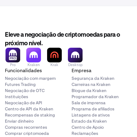
Marketplaces
Plataformas de pagamento
Produtos institucionais e B2B2C
Eleve a negociação de criptomoedas para o
OnRamper
próximo nível.
Se você quiser oferecer compras de crypto aos seus
clientes sem gerir liquidez, conformidade ou
pagamentos, o Kraken Ramp foi concebido para você.
Pro
Kraken
Krak
Desktop
Funcionalidades
Empresa
Negociação com margem
Segurança da Kraken
Futures Trading
Carreiras na Kraken
Negociação de OTC
Blogue da Kraken
Instituições
Programador da Kraken
Negociação de API
Sala de imprensa
Centro de API da Kraken
Programa de afiliados
Recompensas de staking
Listagens de ativos
Enviar dinheiro
Estado da Kraken
Compras recorrentes
Centro de Apoio
Comprar criptomoeda
Reclamações