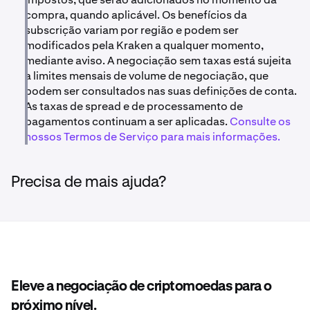
A atividade na Kraken Pro e na aplicação Kraken Pro não
compra, quando aplicável. Os benefícios da
é elegível.
subscrição variam por região e podem ser
modificados pela Kraken a qualquer momento,
mediante aviso. A negociação sem taxas está sujeita
a limites mensais de volume de negociação, que
podem ser consultados nas suas definições de conta.
As taxas de spread e de processamento de
pagamentos continuam a ser aplicadas.
Consulte os
nossos Termos de Serviço para mais informações.
Precisa de mais ajuda?
Eleve a negociação de criptomoedas para o
próximo nível.