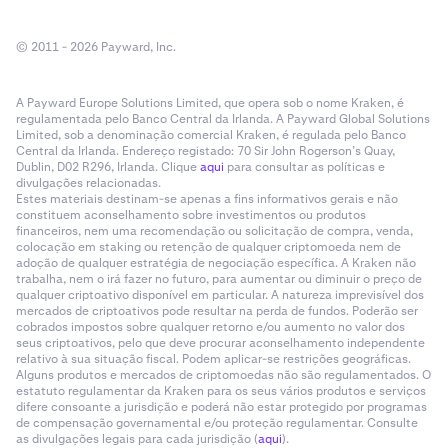
© 2011 - 2026 Payward, Inc.
A Payward Europe Solutions Limited, que opera sob o nome Kraken, é
regulamentada pelo Banco Central da Irlanda. A Payward Global Solutions
Limited, sob a denominação comercial Kraken, é regulada pelo Banco
Central da Irlanda. Endereço registado: 70 Sir John Rogerson’s Quay,
Dublin, D02 R296, Irlanda. Clique
aqui
para consultar as políticas e
divulgações relacionadas.
Estes materiais destinam-se apenas a fins informativos gerais e não
constituem aconselhamento sobre investimentos ou produtos
financeiros, nem uma recomendação ou solicitação de compra, venda,
colocação em staking ou retenção de qualquer criptomoeda nem de
adoção de qualquer estratégia de negociação específica. A Kraken não
trabalha, nem o irá fazer no futuro, para aumentar ou diminuir o preço de
qualquer criptoativo disponível em particular. A natureza imprevisível dos
mercados de criptoativos pode resultar na perda de fundos. Poderão ser
cobrados impostos sobre qualquer retorno e/ou aumento no valor dos
seus criptoativos, pelo que deve procurar aconselhamento independente
relativo à sua situação fiscal. Podem aplicar-se restrições geográficas.
Alguns produtos e mercados de criptomoedas não são regulamentados. O
estatuto regulamentar da Kraken para os seus vários produtos e serviços
difere consoante a jurisdição e poderá não estar protegido por programas
de compensação governamental e/ou proteção regulamentar. Consulte
as divulgações legais para cada jurisdição (
aqui
).