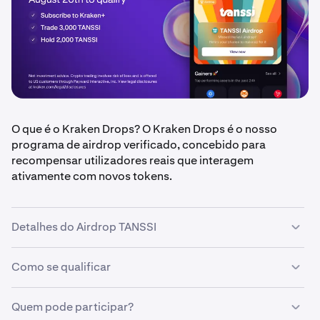
O que é o Kraken Drops? O Kraken Drops é o nosso
programa de airdrop verificado, concebido para
recompensar utilizadores reais que interagem
ativamente com novos tokens.
Detalhes do Airdrop TANSSI
Como se qualificar
•
Valor do airdrop:
$100.000 em tokens TANSSI,
dividido igualmente entre os utilizadores elegíveis
•
Quem pode participar?
Período de qualificação
: 18 de agosto – 20 de
•
Ser um
subscritor Kraken+