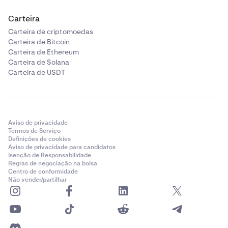
Carteira
Se precisar de assistência com uma recuperação, entre
em contato com o Apoio da Kraken e forneça todos os
Carteira de criptomoedas
detalhes de transação necessários.
Carteira de Bitcoin
Carteira de Ethereum
Ao entender as taxas aplicáveis e o processo de
Carteira de Solana
recuperação, pode tomar decisões informadas e tomar
Carteira de USDT
medidas para evitar erros de depósito no futuro.
Aviso de privacidade
Termos de Serviço
Definições de cookies
Aviso de privacidade para candidatos
Isenção de Responsabilidade
Regras de negociação na bolsa
Centro de conformidade
Não vender/partilhar