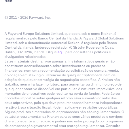
© 2011 - 2026 Payward, Inc.
A Payward Europe Solutions Limited, que opera sob o nome Kraken, é
regulamentada pelo Banco Central da Irlanda. A Payward Global Solutions
Limited, sob a denominação comercial Kraken, é regulada pelo Banco
Central da Irlanda. Endereço registado: 70 Sir John Rogerson’s Quay,
Dublin, D02 R296, Irlanda. Clique
aqui
para consultar as políticas e
divulgações relacionadas.
Estes materiais destinam-se apenas a fins informativos gerais e não
constituem aconselhamento sobre investimentos ou produtos
financeiros, nem uma recomendação ou solicitação de compra, venda,
colocação em staking ou retenção de qualquer criptomoeda nem de
adoção de qualquer estratégia de negociação específica. A Kraken não
trabalha, nem o irá fazer no futuro, para aumentar ou diminuir o preço de
qualquer criptoativo disponível em particular. A natureza imprevisível dos
mercados de criptoativos pode resultar na perda de fundos. Poderão ser
cobrados impostos sobre qualquer retorno e/ou aumento no valor dos
seus criptoativos, pelo que deve procurar aconselhamento independente
relativo à sua situação fiscal. Podem aplicar-se restrições geográficas.
Alguns produtos e mercados de criptomoedas não são regulamentados. O
estatuto regulamentar da Kraken para os seus vários produtos e serviços
difere consoante a jurisdição e poderá não estar protegido por programas
de compensação governamental e/ou proteção regulamentar. Consulte