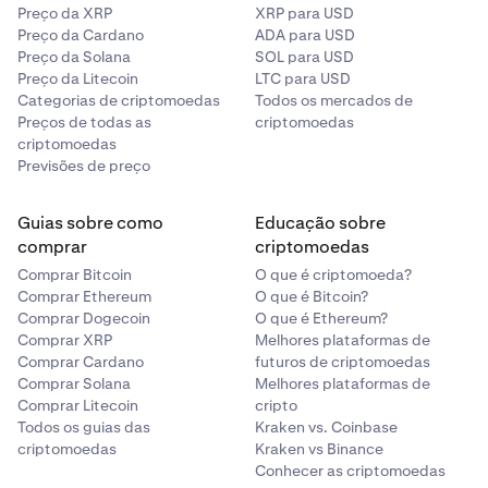
não são creditadas automaticamente nas contas
Preço da XRP
XRP para USD
dos utilizadores.
Preço da Cardano
ADA para USD
Depositar ativos não listados em redes não suportadas
Preço da Solana
SOL para USD
Preço da Litecoin
LTC para USD
500 USD
•
Depósito não creditado:
na Kraken, empenhamo-
Categorias de criptomoedas
Todos os mercados de
nos em garantir que todos os depósitos são
Reembolso
Preços de todas as
criptomoedas
processados de forma eficiente e segura. No
criptomoedas
entanto, em casos raros, uma transação recebida
Previsões de preço
pode não ser automaticamente creditada na conta
Notas importantes:
de um utilizador. Isto pode acontecer por várias
Guias sobre como
Educação sobre
razões, como congestionamento da rede,
comprar
criptomoedas
confirmações de blockchain atrasadas ou
•
As taxas estão sujeitas a alterações com base na
Comprar Bitcoin
O que é criptomoeda?
discrepâncias nos detalhes da transação. Isto não é
complexidade e no esforço necessário para
Comprar Ethereum
O que é Bitcoin?
um erro dos utilizadores e os fundos podem ser
processar a recuperação.
Comprar Dogecoin
O que é Ethereum?
facilmente recuperados entrando em contato com a
•
Alguns casos podem não ser recuperáveis devido a
Comprar XRP
Melhores plataformas de
nossa equipa de suporte.
Comprar Cardano
limitações da blockchain.
futuros de criptomoedas
Comprar Solana
Melhores plataformas de
•
As taxas serão comunicadas antecipadamente antes
Comprar Litecoin
cripto
de prosseguir com a recuperação.
Todos os guias das
Kraken vs. Coinbase
criptomoedas
Kraken vs Binance
•
Recuperações de alto valor ou recuperações que
Conhecer as criptomoedas
exigem intervenção manual podem demorar mais.