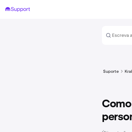
Suporte
Kra
Como c
perso