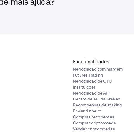
 de mais ajuda?
o
Temas Personalizados
, clique no botão Importar Tema loca
o painel de temas personalizados estiver aberto, primeiro ir
e-se de que o tema que pretende editar está definido como
Te
o seu novo tema.
finição do Tema e, em seguida, clique no botão
Importar
. (Vis
ndo-o na sua lista de
Temas Personalizados
.
Funcionalidades
Negociação com margem
Futures Trading
Negociação de OTC
Instituições
Negociação de API
Centro de API da Kraken
Recompensas de staking
Enviar dinheiro
Compras recorrentes
Comprar criptomoeda
Vender criptomoedas