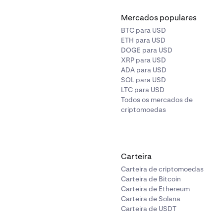
Mercados populares
BTC para USD
nir um tema pré-carregado do Kraken Desktop, clique primeir
ETH para USD
e Temas
no canto superior direito.
DOGE para USD
XRP para USD
ADA para USD
SOL para USD
LTC para USD
Todos os mercados de
criptomoedas
ções de Gestão de Temas aparecerão agora no lado direito, 
ompleta de temas pré-carregados do Kraken Desktop. Basta cl
Carteira
r o tema, clique no ícone de lápis sob o nome do tema.
colha e a aplicação será atualizada automaticamente.
Carteira de criptomoedas
nar o tema, clique no ícone do caixote do lixo sob o nome do
Carteira de Bitcoin
querda de cada tema listado, verá uma pré-visualização das c
Carteira de Ethereum
ém.
Carteira de Solana
Carteira de USDT