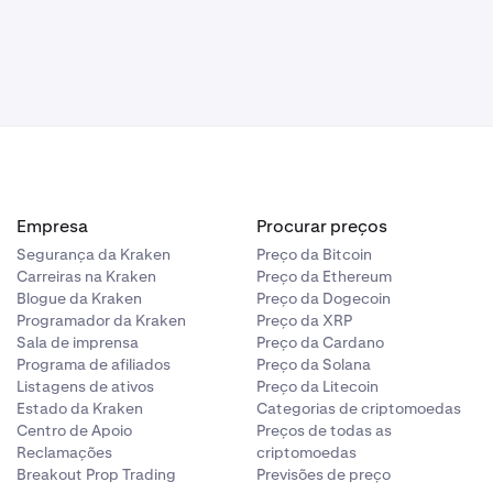
lizado no lado
á querer dar
ma Atual
,
to)
Empresa
Procurar preços
Segurança da Kraken
Preço da Bitcoin
Carreiras na Kraken
Preço da Ethereum
Blogue da Kraken
Preço da Dogecoin
Programador da Kraken
Preço da XRP
Sala de imprensa
Preço da Cardano
Programa de afiliados
Preço da Solana
Listagens de ativos
Preço da Litecoin
Estado da Kraken
Categorias de criptomoedas
Centro de Apoio
Preços de todas as
Reclamações
criptomoedas
Breakout Prop Trading
Previsões de preço