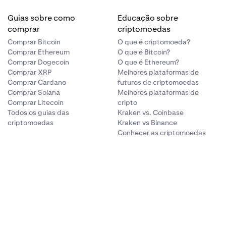
Guias sobre como
Educação sobre
comprar
criptomoedas
o no botão
Comprar Bitcoin
O que é criptomoeda?
Comprar Ethereum
O que é Bitcoin?
Comprar Dogecoin
O que é Ethereum?
Comprar XRP
Melhores plataformas de
Comprar Cardano
futuros de criptomoedas
Comprar Solana
Melhores plataformas de
Comprar Litecoin
cripto
Todos os guias das
Kraken vs. Coinbase
criptomoedas
Kraken vs Binance
Conhecer as criptomoedas
em
Temas
verá
icar no tema
 tema.
ores que o