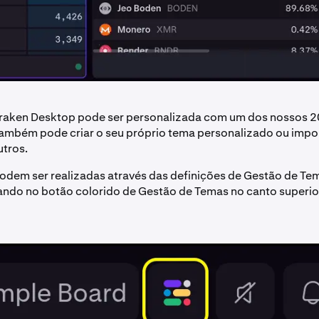
Kraken Desktop pode ser personalizada com um dos nossos 2
ambém pode criar o seu próprio tema personalizado ou impo
utros.
odem ser realizadas através das definições de Gestão de Te
ando no botão colorido de Gestão de Temas no canto superior