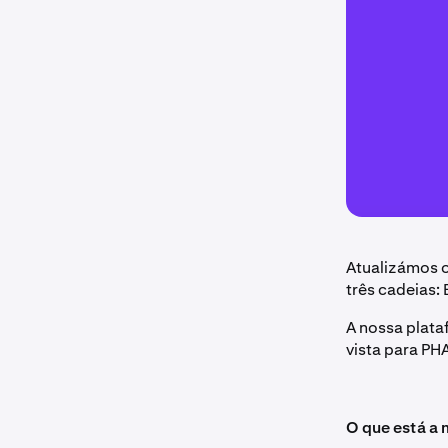
Atualizámos o
três cadeias:
A nossa plata
vista para P
O que está a