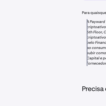
Para quaisque
A Payward 
criptoativ
6th Floor,
criptoativ
pelo Finan
ao consumi
subir como
Capital e 
fornecedo
Precisa