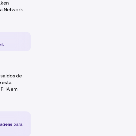
raken
la Network
l.
 saldos de
 esta
e PHA em
tagens
para