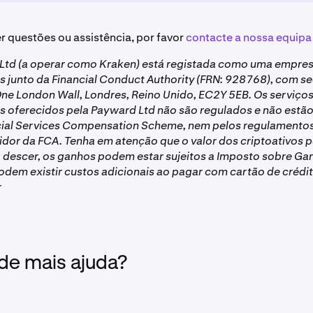
r questões ou assistência, por favor
contacte a nossa equipa
Ltd (a operar como Kraken) está registada como uma empre
os junto da Financial Conduct Authority (FRN: 928768), com s
 One London Wall, Londres, Reino Unido, EC2Y 5EB. Os serviço
os oferecidos pela Payward Ltd não são regulados e não estã
cial Services Compensation Scheme, nem pelos regulamento
dor da FCA. Tenha em atenção que o valor dos criptoativos 
 descer, os ganhos podem estar sujeitos a Imposto sobre Ga
podem existir custos adicionais ao pagar com cartão de crédi
r
 de mais ajuda?