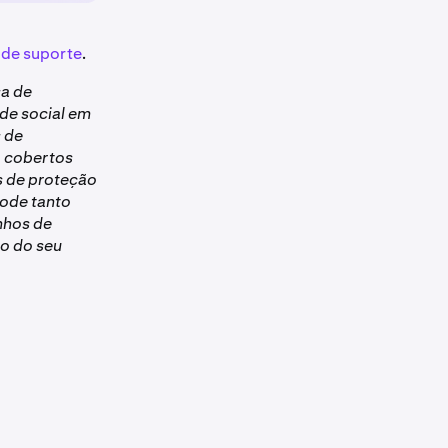
 de suporte
.
sa de
ede social em
s de
o cobertos
s de proteção
pode tanto
nhos de
to do seu