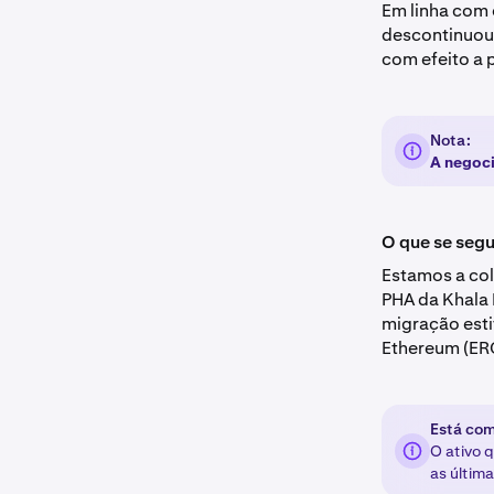
Em linha com
descontinuou 
com efeito a p
Nota:
A negoci
O que se seg
Estamos a col
PHA da Khala 
migração esti
Ethereum (ER
Está com
O ativo 
as última