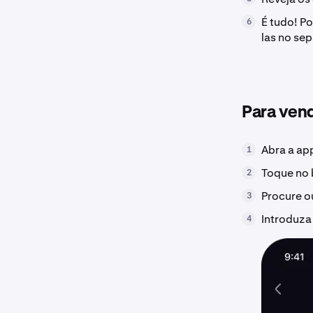
É tudo! P
6
las no se
Para ven
Abra a ap
1
Toque no
2
Procure o
3
Introduza
4