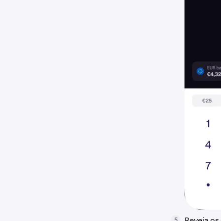
Reveja os
5