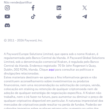
Não vender/partilhar
© 2011 - 2026 Payward, Inc.
A Payward Europe Solutions Limited, que opera sob o nome Kraken, é
regulamentada pelo Banco Central da Irlanda. A Payward Global Solutions
Limited, sob a denominação comercial Kraken, é regulada pelo Banco
Central da Irlanda. Endereço registado: 70 Sir John Rogerson’s Quay,
Dublin, D02 R296, Irlanda. Clique
aqui
para consultar as políticas e
divulgações relacionadas.
Estes materiais destinam-se apenas a fins informativos gerais e não
constituem aconselhamento sobre investimentos ou produtos
financeiros, nem uma recomendação ou solicitação de compra, venda,
colocação em staking ou retenção de qualquer criptomoeda nem de
adoção de qualquer estratégia de negociação específica. A Kraken não
trabalha, nem o irá fazer no futuro, para aumentar ou diminuir o preço de
qualquer criptoativo disponível em particular. A natureza imprevisível dos
mercados de criptoativos pode resultar na perda de fundos. Poderão ser
cobrados impostos sobre qualquer retorno e/ou aumento no valor dos