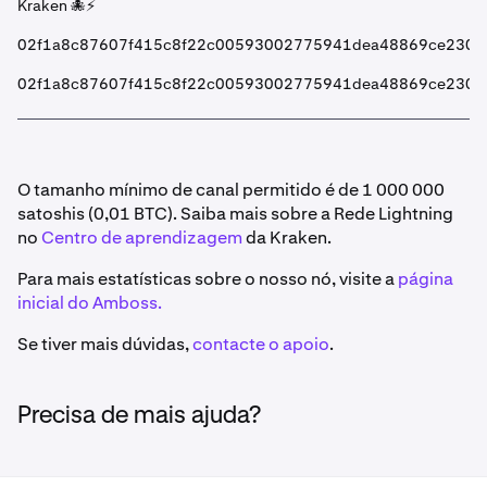
Kraken 🐙⚡
02f1a8c87607f415c8f22c00593002775941dea48869ce2309
02f1a8c87607f415c8f22c00593002775941dea48869ce23096
O tamanho mínimo de canal permitido é de 1 000 000
satoshis (0,01 BTC). Saiba mais sobre a Rede Lightning
no
Centro de aprendizagem
da Kraken.
Para mais estatísticas sobre o nosso nó, visite a
página
inicial do Amboss.
Se tiver mais dúvidas,
contacte o apoio
.
Precisa de mais ajuda?