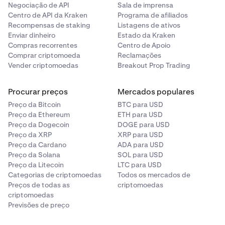
uma vez.
Negociação de API
Sala de imprensa
Centro de API da Kraken
Programa de afiliados
Uma vez confirmado, pode agora clicar no botão
7
Recompensas de staking
Listagens de ativos
Levantar
.
Enviar dinheiro
Estado da Kraken
Compras recorrentes
Centro de Apoio
O levantamento entra agora num estado
Iniciado
.
8
Comprar criptomoeda
Reclamações
Vender criptomoedas
Breakout Prop Trading
Receberá o bitcoin na sua aplicação de carteira
Lightning!
Procurar preços
Mercados populares
Preço da Bitcoin
BTC para USD
Preço da Ethereum
ETH para USD
Preço da Dogecoin
DOGE para USD
Preço da XRP
XRP para USD
Preço da Cardano
ADA para USD
Preço da Solana
SOL para USD
Preço da Litecoin
LTC para USD
Categorias de criptomoedas
Todos os mercados de
Preços de todas as
criptomoedas
criptomoedas
Previsões de preço