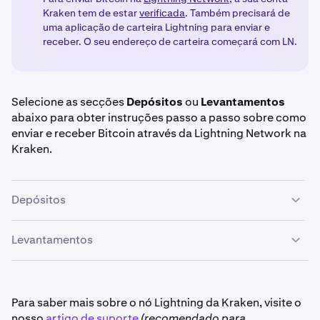
Kraken tem de estar
verificada
. Também precisará de
uma aplicação de carteira Lightning para enviar e
receber. O seu endereço de carteira começará com LN.
Selecione as secções
Depósitos
ou
Levantamentos
abaixo para obter instruções passo a passo sobre como
enviar e receber Bitcoin através da Lightning Network na
Kraken.
Depósitos
Levantamentos
Depois de iniciar sessão na sua conta Kraken, clique
1
no botão
Depositar
.
Depois de iniciar sessão na sua conta Kraken, clique
1
Selecione
Bitcoin (BTC)
e clique no separador
2
no botão
Levantar
.
Para saber mais sobre o nó Lightning da Kraken, visite o
Lightning Network
.
nosso
artigo de suporte
(recomendado para