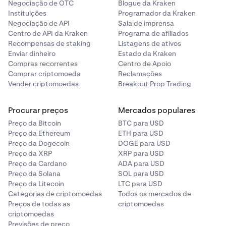
API para o serviço de terceiros.
Negociação de OTC
Blogue da Kraken
Instituições
Programador da Kraken
Negociação de API
Sala de imprensa
Centro de API da Kraken
Programa de afiliados
Recompensas de staking
Listagens de ativos
Enviar dinheiro
Estado da Kraken
Compras recorrentes
Centro de Apoio
Comprar criptomoeda
Reclamações
Vender criptomoedas
Breakout Prop Trading
Procurar preços
Mercados populares
Preço da Bitcoin
BTC para USD
Preço da Ethereum
ETH para USD
Preço da Dogecoin
DOGE para USD
Preço da XRP
XRP para USD
Preço da Cardano
ADA para USD
Preço da Solana
SOL para USD
Preço da Litecoin
LTC para USD
Categorias de criptomoedas
Todos os mercados de
Preços de todas as
criptomoedas
criptomoedas
Previsões de preço