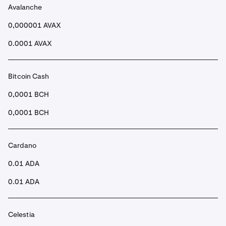
Avalanche
•
Após a submissão, em poucos segundos os seus
fundos estarão na sua conta Spot.
0,000001 AVAX
0.0001 AVAX
Bitcoin Cash
0,0001 BCH
0,0001 BCH
Cardano
0.01 ADA
0.01 ADA
Celestia