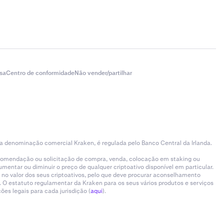
sa
Centro de conformidade
Não vender/partilhar
 a denominação comercial Kraken, é regulada pelo Banco Central da Irlanda.
ecomendação ou solicitação de compra, venda, colocação em staking ou
entar ou diminuir o preço de qualquer criptoativo disponível em particular.
 no valor dos seus criptoativos, pelo que deve procurar aconselhamento
 O estatuto regulamentar da Kraken para os seus vários produtos e serviços
es legais para cada jurisdição (
aqui
).