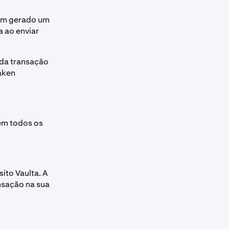
bém gerado um
 ao enviar
ada transação
raken
em todos os
ito Vaulta. A
ansação na sua