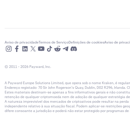
Aviso de privacidade
Termos de Serviço
Definições de cookies
Aviso de privac
© 2011 - 2026 Payward, Inc.
A Payward Europe Solutions Limited, que opera sob o nome Kraken, é regulam
Endereço registado: 70 Sir John Rogerson’s Quay, Dublin, D02 R296, Irlanda. C
Estes materiais destinam-se apenas a fins informativos gerais e não cons
retenção de qualquer criptomoeda nem de adoção de qualquer estratégia de ne
A natureza imprevisível dos mercados de criptoativos pode resultar na perd
independente relativo à sua situação fiscal. Podem aplicar-se restrições g
difere consoante a jurisdição e poderá não estar protegido por programas d