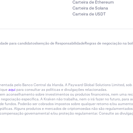
Carteira de Ethereum
Carteira de Solana
Carteira de USDT
idade para candidatos
Isenção de Responsabilidade
Regras de negociação na bol
entada pelo Banco Central da Irlanda. A Payward Global Solutions Limited, sob
lique
aqui
para consultar as políticas e divulgações relacionadas.
tituem aconselhamento sobre investimentos ou produtos financeiros, nem uma r
gociação específica. A Kraken não trabalha, nem o irá fazer no futuro, para aum
a de fundos. Poderão ser cobrados impostos sobre qualquer retorno e/ou aumento
eográficas. Alguns produtos e mercados de criptomoedas não são regulamentados.
e compensação governamental e/ou proteção regulamentar. Consulte as divulgaçõ