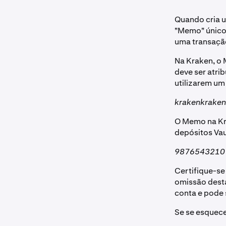
Quando cria 
"Memo" único.
uma transação
Na Kraken, o 
deve ser atri
utilizarem um
krakenkraken
O Memo na Kr
depósitos Vau
9876543210
Certifique-se
omissão desta
conta e pode 
Se se esquec