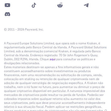
© 2011 - 2026 Payward, Inc.
A Payward Europe Solutions Limited, que opera sob o nome Kraken, é
regulamentada pelo Banco Central da Irlanda. A Payward Global Solutions
Limited, sob a denominação comercial Kraken, é regulada pelo Banco
Central da Irlanda. Endereço registado: 70 Sir John Rogerson’s Quay,
Dublin, D02 R296, Irlanda. Clique
aqui
para consultar as políticas e
divulgações relacionadas.
Estes materiais destinam-se apenas a fins informativos gerais e não
constituem aconselhamento sobre investimentos ou produtos
financeiros, nem uma recomendação ou solicitação de compra, venda,
colocação em staking ou retenção de qualquer criptomoeda nem de
adoção de qualquer estratégia de negociação específica. A Kraken não
trabalha, nem o irá fazer no futuro, para aumentar ou diminuir o preço de
qualquer criptoativo disponível em particular. A natureza imprevisível dos
mercados de criptoativos pode resultar na perda de fundos. Poderão ser
cobrados impostos sobre qualquer retorno e/ou aumento no valor dos
seus criptoativos, pelo que deve procurar aconselhamento independente
relativo à sua situação fiscal. Podem aplicar-se restrições geográficas.
Alguns produtos e mercados de criptomoedas não são regulamentados. O