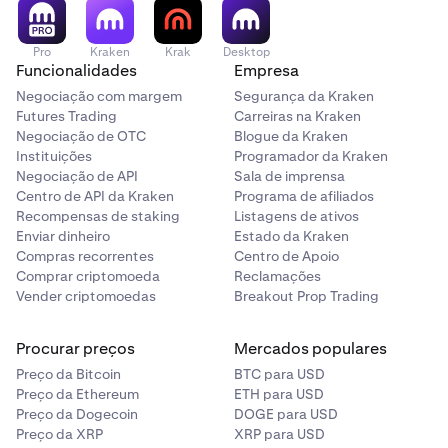
retenção; se vender mais do que uma vez no mesmo dia,
as retenções acumulam-se até cada uma liquidar.
Pro
Kraken
Krak
Desktop
Funcionalidades
Empresa
Negociação com margem
Segurança da Kraken
Futures Trading
Carreiras na Kraken
Negociação de OTC
Blogue da Kraken
Instituições
Programador da Kraken
Negociação de API
Sala de imprensa
Centro de API da Kraken
Programa de afiliados
Recompensas de staking
Listagens de ativos
Enviar dinheiro
Estado da Kraken
Compras recorrentes
Centro de Apoio
Comprar criptomoeda
Reclamações
Vender criptomoedas
Breakout Prop Trading
Procurar preços
Mercados populares
Preço da Bitcoin
BTC para USD
Preço da Ethereum
ETH para USD
Preço da Dogecoin
DOGE para USD
Preço da XRP
XRP para USD