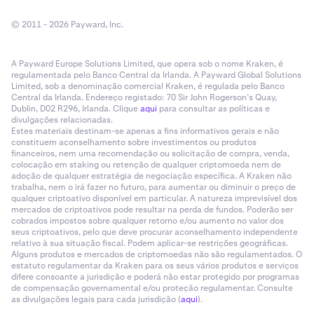
© 2011 - 2026 Payward, Inc.
A Payward Europe Solutions Limited, que opera sob o nome Kraken, é
regulamentada pelo Banco Central da Irlanda. A Payward Global Solutions
Limited, sob a denominação comercial Kraken, é regulada pelo Banco
Central da Irlanda. Endereço registado: 70 Sir John Rogerson’s Quay,
Dublin, D02 R296, Irlanda. Clique
aqui
para consultar as políticas e
divulgações relacionadas.
Estes materiais destinam-se apenas a fins informativos gerais e não
constituem aconselhamento sobre investimentos ou produtos
financeiros, nem uma recomendação ou solicitação de compra, venda,
colocação em staking ou retenção de qualquer criptomoeda nem de
adoção de qualquer estratégia de negociação específica. A Kraken não
trabalha, nem o irá fazer no futuro, para aumentar ou diminuir o preço de
qualquer criptoativo disponível em particular. A natureza imprevisível dos
mercados de criptoativos pode resultar na perda de fundos. Poderão ser
cobrados impostos sobre qualquer retorno e/ou aumento no valor dos
seus criptoativos, pelo que deve procurar aconselhamento independente
relativo à sua situação fiscal. Podem aplicar-se restrições geográficas.
Alguns produtos e mercados de criptomoedas não são regulamentados. O
estatuto regulamentar da Kraken para os seus vários produtos e serviços
difere consoante a jurisdição e poderá não estar protegido por programas
de compensação governamental e/ou proteção regulamentar. Consulte
as divulgações legais para cada jurisdição (
aqui
).