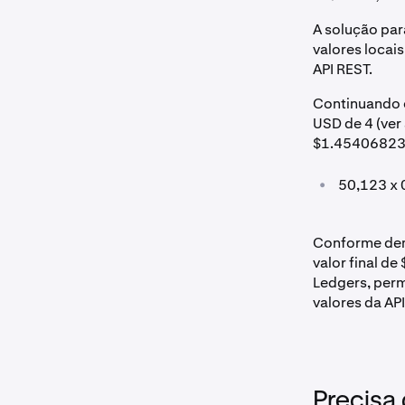
A solução par
valores locai
API REST.
Continuando o
USD de 4 (ver
$1.45406823 
•
50,123 x 
Conforme demo
valor final d
Ledgers, perm
valores da API
Precisa