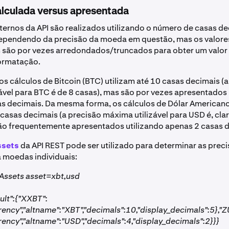
alculada versus apresentada
nternos da API são realizados utilizando o número de casas d
dependendo da precisão da moeda em questão, mas os valore
são por vezes arredondados/truncados para obter um valor u
formatação.
os cálculos de Bitcoin (BTC) utilizam até 10 casas decimais (
ável para BTC é de 8 casas), mas são por vezes apresentados 
s decimais. Da mesma forma, os cálculos de Dólar American
 casas decimais (a precisão máxima utilizável para USD é, clar
ão frequentemente apresentados utilizando apenas 2 casas 
ssets
da API REST pode ser utilizado para determinar as prec
 moedas individuais:
 Assets asset=xbt,usd
sult":{"XXBT":
rrency","altname":"XBT","decimals":10,"display_decimals":5},"
rency","altname":"USD","decimals":4,"display_decimals":2}}}