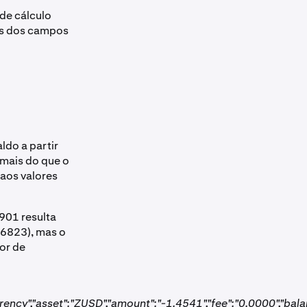
de cálculo
és dos campos
ldo a partir
mais do que o
aos valores
901 resulta
6823), mas o
or de
rency","asset":"ZUSD","amount":"-1.4541","fee":"0.0000","bal