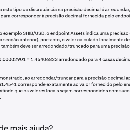
a este tipo de discrepância na precisão decimal é arredondar
s para corresponder à precisão decimal fornecida pelo endpoi
 exemplo SHIB/USD, o endpoint Assets indica uma precisão 
 a secção anterior), portanto, o valor calculado localmente de
também deve ser arredondado/truncado para uma precisão 
0.00002901 = 1.45406823 arredondado para 4 casas decima
nstrado, ao arredondar/truncar para a precisão decimal ap
e $1.4541 corresponde exatamente ao valor fornecido pelo en
itindo que os valores locais sejam correspondidos com suce
.
 de mais ajuda?