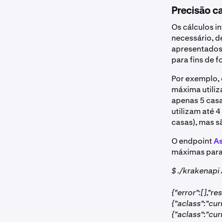
Precisão c
Os cálculos i
necessário, 
apresentados 
para fins de 
Por exemplo, 
máxima utiliz
apenas 5 casa
utilizam até 4
casas), mas s
O endpoint
A
máximas para
$ ./krakenapi
{"error":[],"re
{"aclass":"cu
{"aclass":"cur