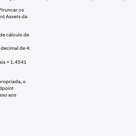
/truncar os
nt Assets da
de cálculo de
decimal de 4:
is = 1.4541
ropriada, o
dpoint
sso aos