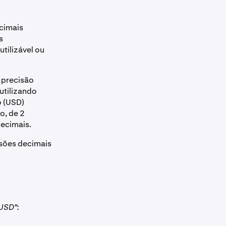
ecimais
s
tilizável ou
a precisão
utilizando
o (USD)
o, de 2
decimais.
isões decimais
ZUSD":