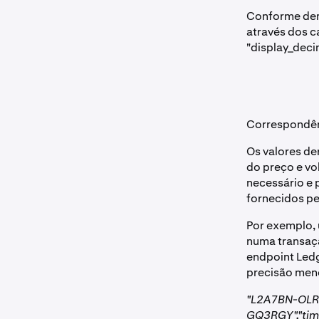
Conforme demo
através dos c
"display_deci
Correspondênc
Os valores de
do preço e vo
necessário e 
fornecidos pe
Por exemplo,
numa transaç
endpoint Ledg
precisão men
"L2A7BN-OLR
GQ3RGY","time