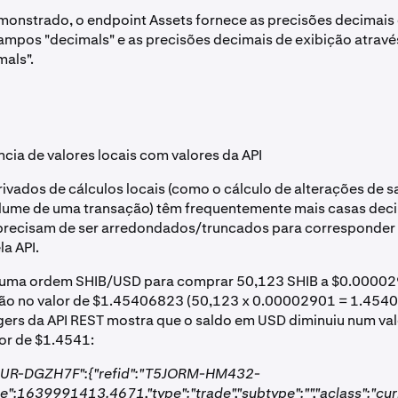
nstrado, o endpoint Assets fornece as precisões decimais 
ampos "decimals" e as precisões decimais de exibição atrav
mals".
ia de valores locais com valores da API
rivados de cálculos locais (como o cálculo de alterações de sa
lume de uma transação) têm frequentemente mais casas deci
precisam de ser arredondados/truncados para corresponder 
la API.
 uma ordem SHIB/USD para comprar 50,123 SHIB a $0.00002
ão no valor de $1.45406823 (50,123 x 0.00002901 = 1.4540
ers da API REST mostra que o saldo em USD diminuiu num val
or de $1.4541:
UR-DGZH7F":{"refid":"T5JORM-HM432-
":1639991413.4671,"type":"trade","subtype":"","aclass":"cur