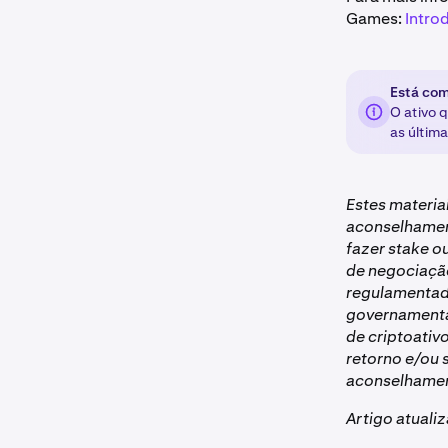
Games:
Intro
Está com
O ativo 
as última
Estes materia
aconselhamen
fazer stake o
de negociação
regulamentad
governamentai
de criptoativ
retorno e/ou 
aconselhament
Artigo atuali