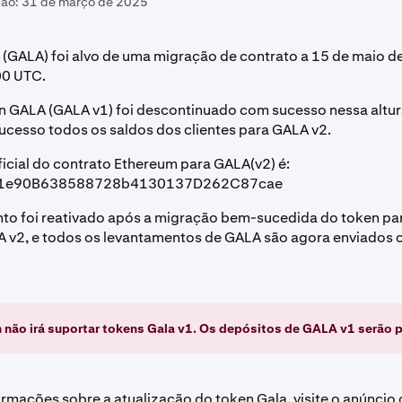
ção:
31 de março de 2025
(GALA) foi alvo de uma migração de contrato a 15 de maio d
00 UTC.
n GALA (GALA v1) foi descontinuado com sucesso nessa altur
cesso todos os saldos dos clientes para GALA v2.
icial do contrato Ethereum para GALA(v2) é:
1e90B638588728b4130137D262C87cae
to foi reativado após a migração bem-sucedida do token pa
A v2, e todos os levantamentos de GALA são agora enviado
 não irá suportar tokens Gala v1. Os depósitos de GALA v1 serão 
ormações sobre a atualização do token Gala, visite o anúncio o