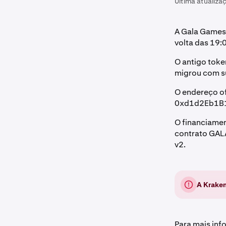
Última atualiza
A Gala Games 
volta das 19:
O antigo toke
migrou com su
O endereço of
0xd1d2Eb1B
O financiamen
contrato GAL
v2.
A Kraken
Para mais inf