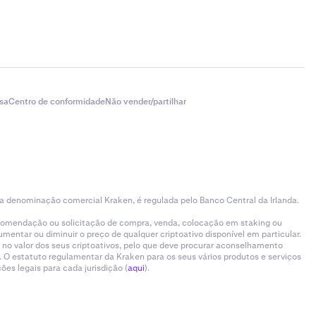
sa
Centro de conformidade
Não vender/partilhar
 a denominação comercial Kraken, é regulada pelo Banco Central da Irlanda.
ecomendação ou solicitação de compra, venda, colocação em staking ou
entar ou diminuir o preço de qualquer criptoativo disponível em particular.
 no valor dos seus criptoativos, pelo que deve procurar aconselhamento
 O estatuto regulamentar da Kraken para os seus vários produtos e serviços
es legais para cada jurisdição (
aqui
).