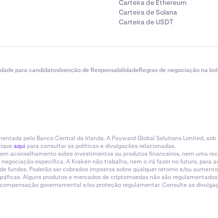
Carteira de Ethereum
Carteira de Solana
Carteira de USDT
idade para candidatos
Isenção de Responsabilidade
Regras de negociação na bol
entada pelo Banco Central da Irlanda. A Payward Global Solutions Limited, sob
lique
aqui
para consultar as políticas e divulgações relacionadas.
tituem aconselhamento sobre investimentos ou produtos financeiros, nem uma r
gociação específica. A Kraken não trabalha, nem o irá fazer no futuro, para aum
a de fundos. Poderão ser cobrados impostos sobre qualquer retorno e/ou aumento
eográficas. Alguns produtos e mercados de criptomoedas não são regulamentados.
e compensação governamental e/ou proteção regulamentar. Consulte as divulgaçõ