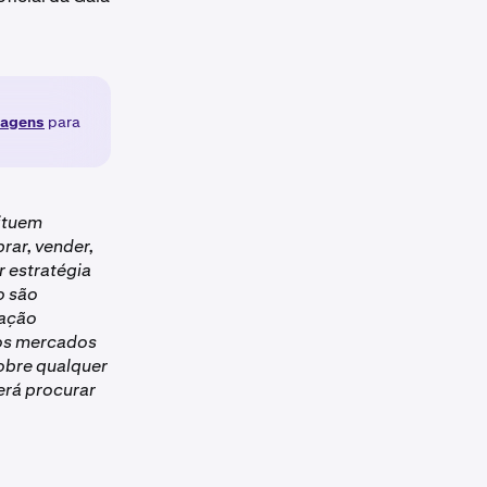
tagens
para
tituem
ar, vender,
r estratégia
o são
sação
dos mercados
sobre qualquer
erá procurar