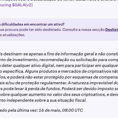
ducing $GALA(v2)
 dificuldades em encontrar um ativo?
que procura pode ter sido deslistado. Consulte a nossa secção
Deslis
s atualizações.
is destinam-se apenas a fins de informação geral e não cons
to de investimento, recomendação ou solicitação para compr
u deter qualquer ativo digital, nem para participar em qualque
 específica. Alguns produtos e mercados de criptoativos nã
os, e poderá não estar protegido por esquemas de compen
s e/ou de proteção regulamentar. A natureza imprevisível 
os pode levar à perda de fundos. Poderá ser devido imposto 
sobre qualquer aumento no valor dos seus criptoativos, e dev
o independente sobre a sua situação fiscal.
zado pela última vez: 16 de maio, 08:00 UTC