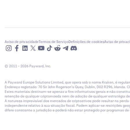
Aviso de privacidade
Termos de Serviço
Definições de cookies
Aviso de privac
© 2011 - 2026 Payward, Inc.
A Payward Europe Solutions Limited, que opera sob o nome Kraken, é regulam
Endereço registado: 70 Sir John Rogerson’s Quay, Dublin, D02 R296, Irlanda. C
Estes materiais destinam-se apenas a fins informativos gerais e não cons
retenção de qualquer criptomoeda nem de adoção de qualquer estratégia de ne
A natureza imprevisível dos mercados de criptoativos pode resultar na perd
independente relativo à sua situação fiscal. Podem aplicar-se restrições g
difere consoante a jurisdição e poderá não estar protegido por programas d