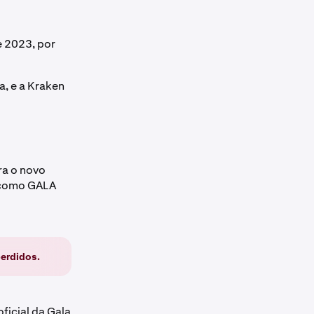
e 2023, por
a, e a Kraken
ra o novo
s como GALA
perdidos.
ficial da Gala