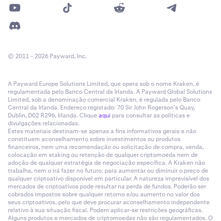
© 2011 - 2026 Payward, Inc.
A Payward Europe Solutions Limited, que opera sob o nome Kraken, é
regulamentada pelo Banco Central da Irlanda. A Payward Global Solutions
Limited, sob a denominação comercial Kraken, é regulada pelo Banco
Central da Irlanda. Endereço registado: 70 Sir John Rogerson’s Quay,
Dublin, D02 R296, Irlanda. Clique
aqui
para consultar as políticas e
divulgações relacionadas.
Estes materiais destinam-se apenas a fins informativos gerais e não
constituem aconselhamento sobre investimentos ou produtos
financeiros, nem uma recomendação ou solicitação de compra, venda,
colocação em staking ou retenção de qualquer criptomoeda nem de
adoção de qualquer estratégia de negociação específica. A Kraken não
trabalha, nem o irá fazer no futuro, para aumentar ou diminuir o preço de
qualquer criptoativo disponível em particular. A natureza imprevisível dos
mercados de criptoativos pode resultar na perda de fundos. Poderão ser
cobrados impostos sobre qualquer retorno e/ou aumento no valor dos
seus criptoativos, pelo que deve procurar aconselhamento independente
relativo à sua situação fiscal. Podem aplicar-se restrições geográficas.
Alguns produtos e mercados de criptomoedas não são regulamentados. O