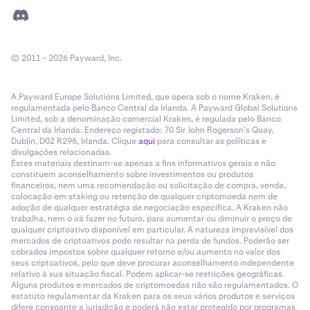
© 2011 - 2026 Payward, Inc.
A Payward Europe Solutions Limited, que opera sob o nome Kraken, é
regulamentada pelo Banco Central da Irlanda. A Payward Global Solutions
Limited, sob a denominação comercial Kraken, é regulada pelo Banco
Central da Irlanda. Endereço registado: 70 Sir John Rogerson’s Quay,
Dublin, D02 R296, Irlanda. Clique
aqui
para consultar as políticas e
divulgações relacionadas.
Estes materiais destinam-se apenas a fins informativos gerais e não
constituem aconselhamento sobre investimentos ou produtos
financeiros, nem uma recomendação ou solicitação de compra, venda,
colocação em staking ou retenção de qualquer criptomoeda nem de
adoção de qualquer estratégia de negociação específica. A Kraken não
trabalha, nem o irá fazer no futuro, para aumentar ou diminuir o preço de
qualquer criptoativo disponível em particular. A natureza imprevisível dos
mercados de criptoativos pode resultar na perda de fundos. Poderão ser
cobrados impostos sobre qualquer retorno e/ou aumento no valor dos
seus criptoativos, pelo que deve procurar aconselhamento independente
relativo à sua situação fiscal. Podem aplicar-se restrições geográficas.
Alguns produtos e mercados de criptomoedas não são regulamentados. O
estatuto regulamentar da Kraken para os seus vários produtos e serviços
difere consoante a jurisdição e poderá não estar protegido por programas