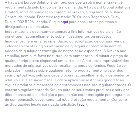
A Payward Europe Solutions Limited, que opera sob o nome Kraken, é
regulamentada pelo Banco Central da Irlanda. A Payward Global Solutions
Limited, sob a denominação comercial Kraken, é regulada pelo Banco
Central da Irlanda. Endereço registado: 70 Sir John Rogerson’s Quay,
Dublin, D02 R296, Irlanda. Clique
aqui
para consultar as políticas e
divulgações relacionadas.
Estes materiais destinam-se apenas a fins informativos gerais e não
constituem aconselhamento sobre investimentos ou produtos
financeiros, nem uma recomendação ou solicitação de compra, venda,
colocação em staking ou retenção de qualquer criptomoeda nem de
adoção de qualquer estratégia de negociação específica. A Kraken não
trabalha, nem o irá fazer no futuro, para aumentar ou diminuir o preço de
qualquer criptoativo disponível em particular. A natureza imprevisível dos
mercados de criptoativos pode resultar na perda de fundos. Poderão ser
cobrados impostos sobre qualquer retorno e/ou aumento no valor dos
seus criptoativos, pelo que deve procurar aconselhamento independente
relativo à sua situação fiscal. Podem aplicar-se restrições geográficas.
Alguns produtos e mercados de criptomoedas não são regulamentados. O
estatuto regulamentar da Kraken para os seus vários produtos e serviços
difere consoante a jurisdição e poderá não estar protegido por programas
de compensação governamental e/ou proteção regulamentar. Consulte
as divulgações legais para cada jurisdição (
aqui
).