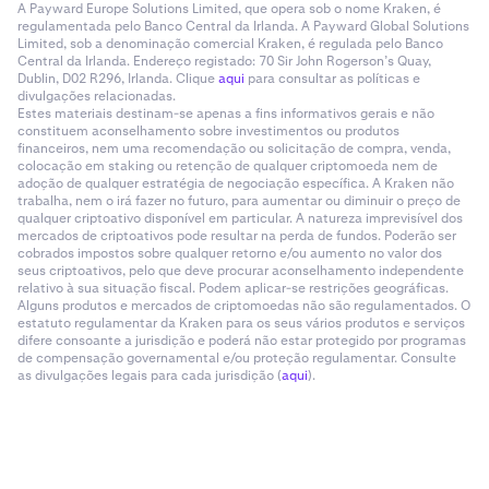
A Payward Europe Solutions Limited, que opera sob o nome Kraken, é
regulamentada pelo Banco Central da Irlanda. A Payward Global Solutions
Limited, sob a denominação comercial Kraken, é regulada pelo Banco
Central da Irlanda. Endereço registado: 70 Sir John Rogerson’s Quay,
Dublin, D02 R296, Irlanda. Clique
aqui
para consultar as políticas e
divulgações relacionadas.
Estes materiais destinam-se apenas a fins informativos gerais e não
constituem aconselhamento sobre investimentos ou produtos
financeiros, nem uma recomendação ou solicitação de compra, venda,
colocação em staking ou retenção de qualquer criptomoeda nem de
adoção de qualquer estratégia de negociação específica. A Kraken não
trabalha, nem o irá fazer no futuro, para aumentar ou diminuir o preço de
qualquer criptoativo disponível em particular. A natureza imprevisível dos
mercados de criptoativos pode resultar na perda de fundos. Poderão ser
cobrados impostos sobre qualquer retorno e/ou aumento no valor dos
seus criptoativos, pelo que deve procurar aconselhamento independente
relativo à sua situação fiscal. Podem aplicar-se restrições geográficas.
Alguns produtos e mercados de criptomoedas não são regulamentados. O
estatuto regulamentar da Kraken para os seus vários produtos e serviços
difere consoante a jurisdição e poderá não estar protegido por programas
de compensação governamental e/ou proteção regulamentar. Consulte
as divulgações legais para cada jurisdição (
aqui
).