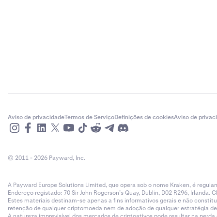
Aviso de privacidade
Termos de Serviço
Definições de cookies
Aviso de privac
© 2011 - 2026 Payward, Inc.
A Payward Europe Solutions Limited, que opera sob o nome Kraken, é regulam
Endereço registado: 70 Sir John Rogerson’s Quay, Dublin, D02 R296, Irlanda. C
Estes materiais destinam-se apenas a fins informativos gerais e não cons
retenção de qualquer criptomoeda nem de adoção de qualquer estratégia de ne
A natureza imprevisível dos mercados de criptoativos pode resultar na perd