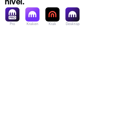
nível.
Pro
Kraken
Krak
Desktop