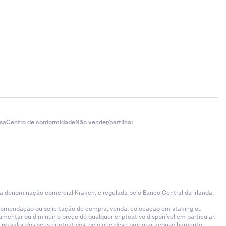
sa
Centro de conformidade
Não vender/partilhar
 a denominação comercial Kraken, é regulada pelo Banco Central da Irlanda.
ecomendação ou solicitação de compra, venda, colocação em staking ou
entar ou diminuir o preço de qualquer criptoativo disponível em particular.
 no valor dos seus criptoativos, pelo que deve procurar aconselhamento