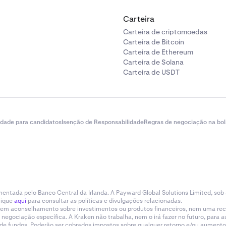
Carteira
Carteira de criptomoedas
Carteira de Bitcoin
Carteira de Ethereum
Carteira de Solana
Carteira de USDT
idade para candidatos
Isenção de Responsabilidade
Regras de negociação na bol
entada pelo Banco Central da Irlanda. A Payward Global Solutions Limited, sob
lique
aqui
para consultar as políticas e divulgações relacionadas.
tituem aconselhamento sobre investimentos ou produtos financeiros, nem uma r
gociação específica. A Kraken não trabalha, nem o irá fazer no futuro, para aum
a de fundos. Poderão ser cobrados impostos sobre qualquer retorno e/ou aumento