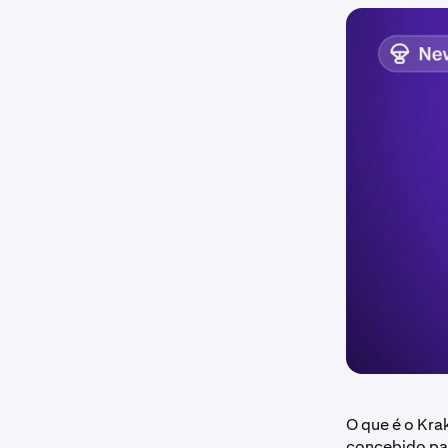
O que é o Kra
concebido pa