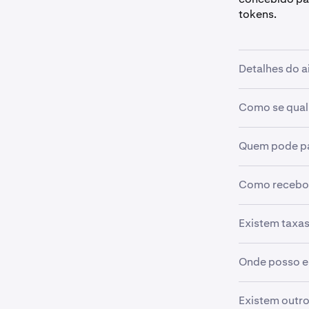
tokens.
Detalhes do a
Como se quali
•
Valor do a
elegíveis
•
Período d
Quem pode pa
•
Ser um su
UTC)
•
Negocie p
•
Data do a
Como recebo 
•
Clientes K
•
Mantenha 
•
Disponíve
Os tokens ser
Existem taxa
Nota: As 
necessárias r
contam
p
Não há taxas 
Onde posso e
padrão à neg
Visite
https:
Existem outro