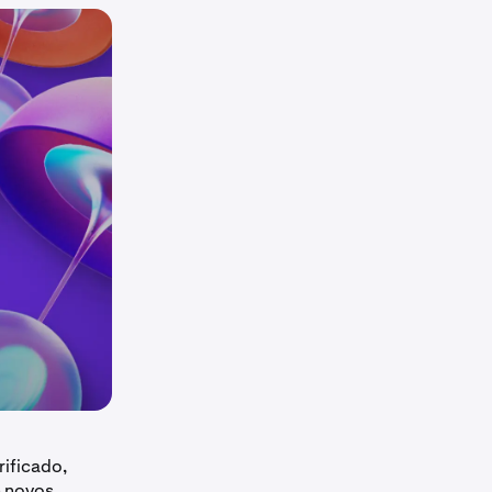
ificado,
m novos