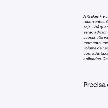
e os próximos
•
Clientes 
A Kraken+ é 
ter uma co
recorrentes. 
verificad
seja, IVA) qu
•
A sua subs
serão adicion
não foi c
subscrição va
•
A atividad
momento, medi
volume de neg
Não dispo
conta. As ta
aplicadas. Co
Precisa