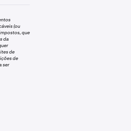
 Drops. Deve
entos
para ser
cáveis (ou
 impostos, que
significa que
s da
quer
ites de
ições de
a ser