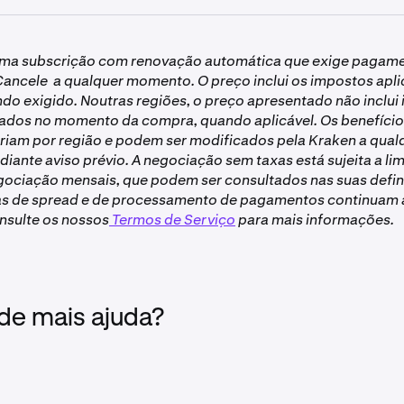
 airdrops.
com contas empresariais não são elegíveis para participar em
uma subscrição com renovação automática que exige pagam
nta individual verificada para ser elegível. Siga
estes passos
Cancele a qualquer momento. O preço inclui os impostos apli
o na Kraken.
ando exigido. Noutras regiões, o preço apresentado não inclui
crição Kraken+ deve estar ativa e em situação regular, o que 
ados no momento da compra, quando aplicável. Os benefício
ancelada e está configurada para renovar normalmente.
riam por região e podem ser modificados pela Kraken a qual
e na Kraken Pro e na aplicação Kraken Pro não é elegível.
ante aviso prévio. A negociação sem taxas está sujeita a lim
ociação mensais, que podem ser consultados nas suas defin
nível para clientes no Reino Unido
xas de spread e de processamento de pagamentos continuam 
nsulte os nossos
Termos de Serviço
para mais informações.
 de mais ajuda?