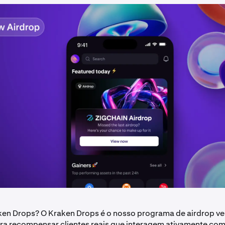
ken Drops? O Kraken Drops é o nosso programa de airdrop ver
ra recompensar clientes reais que interagem ativamente co