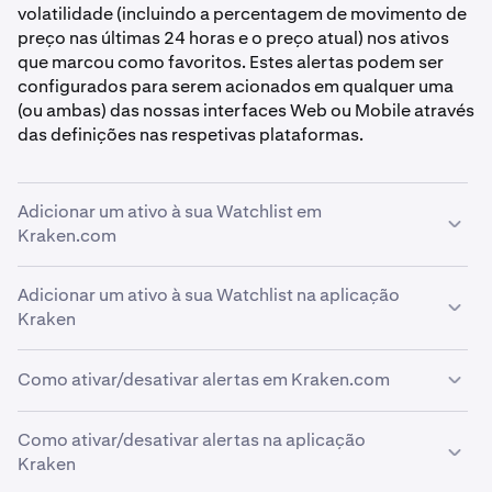
volatilidade (incluindo a percentagem de movimento de
preço nas últimas 24 horas e o preço atual) nos ativos
que marcou como favoritos. Estes alertas podem ser
configurados para serem acionados em qualquer uma
(ou ambas) das nossas interfaces Web ou Mobile através
das definições nas respetivas plataformas.
Adicionar um ativo à sua Watchlist em
Kraken.com
Adicionar um ativo à sua Watchlist na aplicação
Inicie sessão e navegue para a página
Explore
.
1
Kraken
Encontre o ativo que pretende adicionar à sua
2
Watchlist e clique no ícone de estrela ⭐.
Como ativar/desativar alertas em Kraken.com
Atualização da aplicação Kraken
Concluído!
3
Esta secção foi concebida para clientes que exploram a
nova interface da aplicação Kraken.
Como ativar/desativar alertas na aplicação
Inicie sessão e navegue para a página
Notificações
.
1
Kraken