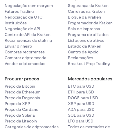
Dispositivos Android:
Notificações
.
Negociação com margem
Segurança da Kraken
Dispositivos Android:
Futures Trading
Carreiras na Kraken
Selecione
Permitir
no menu pendente Estado para
5
Negociação de OTC
Blogue da Kraken
Abra a aplicação Definições no seu dispositivo
1
pro.kraken.com
.
Instituições
Programador da Kraken
Abra a aplicação
Definições
no seu dispositivo
Android.
1
Negociação de API
Sala de imprensa
Android.
Clique no botão
Guardar Alterações
.
6
Deslize para baixo e selecione
Aplicações
ou
Gestor
2
Centro de API da Kraken
Programa de afiliados
Deslize para baixo e selecione
Aplicações
ou
Gestor
de Aplicações
, dependendo da versão do seu
2
Recompensas de staking
Listagens de ativos
de Aplicações
, dependendo da versão do seu
Enviar dinheiro
dispositivo.
Estado da Kraken
Compras recorrentes
Centro de Apoio
dispositivo.
Encontre e toque no nome da sua aplicação Kraken
3
Comprar criptomoeda
Reclamações
Encontre e toque no nome da sua aplicação Kraken
Wallet.
3
Vender criptomoedas
Breakout Prop Trading
Wallet.
Toque em
Notificações da aplicação
ou numa opção
4
Toque em
Notificações da aplicação
ou numa opção
semelhante.
Procurar preços
4
Mercados populares
semelhante.
Preço da Bitcoin
BTC para USD
Desative o interruptor para desativar as notificações
5
Preço da Ethereum
ETH para USD
Ative o interruptor para permitir as notificações para
para a aplicação da carteira.
5
Preço da Dogecoin
DOGE para USD
a aplicação da carteira.
Preço da XRP
XRP para USD
Preço da Cardano
ADA para USD
Pode personalizar ainda mais as definições de
6
Preço da Solana
SOL para USD
notificação, incluindo as preferências de som e
Preço da Litecoin
LTC para USD
vibração.
Categorias de criptomoedas
Todos os mercados de