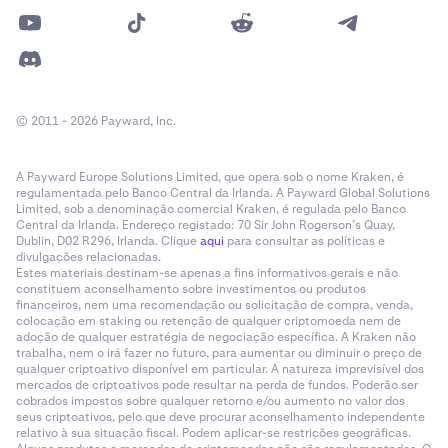
© 2011 - 2026 Payward, Inc.
A Payward Europe Solutions Limited, que opera sob o nome Kraken, é
regulamentada pelo Banco Central da Irlanda. A Payward Global Solutions
Limited, sob a denominação comercial Kraken, é regulada pelo Banco
Central da Irlanda. Endereço registado: 70 Sir John Rogerson’s Quay,
Dublin, D02 R296, Irlanda. Clique
aqui
para consultar as políticas e
divulgações relacionadas.
Estes materiais destinam-se apenas a fins informativos gerais e não
constituem aconselhamento sobre investimentos ou produtos
financeiros, nem uma recomendação ou solicitação de compra, venda,
colocação em staking ou retenção de qualquer criptomoeda nem de
adoção de qualquer estratégia de negociação específica. A Kraken não
trabalha, nem o irá fazer no futuro, para aumentar ou diminuir o preço de
qualquer criptoativo disponível em particular. A natureza imprevisível dos
mercados de criptoativos pode resultar na perda de fundos. Poderão ser
cobrados impostos sobre qualquer retorno e/ou aumento no valor dos
seus criptoativos, pelo que deve procurar aconselhamento independente
relativo à sua situação fiscal. Podem aplicar-se restrições geográficas.