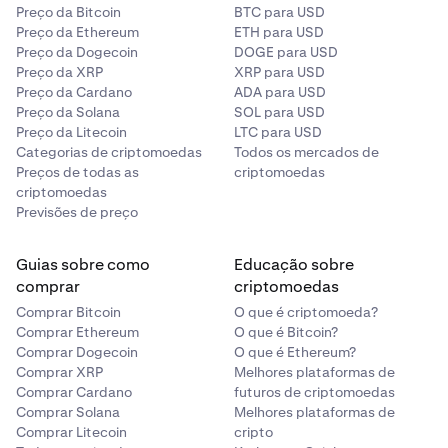
negociação permanece WAR.
Preço da Bitcoin
BTC para USD
Preço da Ethereum
ETH para USD
Como saberei quando a negociação começa? (Após a
Preço da Dogecoin
DOGE para USD
migração)
Preço da XRP
XRP para USD
Preço da Cardano
ADA para USD
Receberá uma notificação por e-mail, poderá também
Preço da Solana
SOL para USD
verificar periodicamente este artigo de suporte, pois
Preço da Litecoin
LTC para USD
será atualizado assim que a negociação for retomada.
Categorias de criptomoedas
Todos os mercados de
Preços de todas as
criptomoedas
criptomoedas
Previsões de preço
Guias sobre como
Educação sobre
comprar
criptomoedas
Comprar Bitcoin
O que é criptomoeda?
Comprar Ethereum
O que é Bitcoin?
Comprar Dogecoin
O que é Ethereum?
Comprar XRP
Melhores plataformas de
Comprar Cardano
futuros de criptomoedas
Comprar Solana
Melhores plataformas de
Comprar Litecoin
cripto