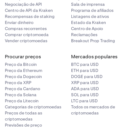
NFTs Arquivados (isto não queima nem elimina o NFT
Assim que estiver pronto para enviar, toque em
6
Negociação de API
Sala de imprensa
da sua carteira). Para ver os NFTs arquivados,
Confirmar
b)Para partilhar um endereço, toque no símbolo do
.
Centro de API da Kraken
Programa de afiliados
navegue até à pasta
NFTs Arquivados
na vista
código QR e, em seguida, toque no botão Partilhar.
Recompensas de staking
Listagens de ativos
Coleções
na parte inferior da lista; pode recuperar
Enviar dinheiro
Estado da Kraken
itens tocando num NFT arquivado e tocando no
Compras recorrentes
Centro de Apoio
Comprar criptomoeda
botão
Desarquivar
.
Reclamações
Vender criptomoedas
Breakout Prop Trading
Tocar na imagem do NFT exibirá a imagem numa
4
Procurar preços
vista de galeria. Enquanto estiver na vista de galeria,
Mercados populares
pode usar os seus dedos para aumentar/diminuir o
Preço da Bitcoin
BTC para USD
zoom e mover as imagens.
Preço da Ethereum
ETH para USD
Preço da Dogecoin
DOGE para USD
Também pode Favoritar ou Enviar o NFT tocando
Preço da XRP
XRP para USD
no botão correspondente no canto inferior
Preço da Cardano
ADA para USD
direito.
Preço da Solana
SOL para USD
Preço da Litecoin
LTC para USD
Para sair da vista de galeria, pode tocar no botão
X
Categorias de criptomoedas
Todos os mercados de
de fechar no canto superior ou simplesmente
Preços de todas as
criptomoedas
criptomoedas
deslizar a imagem para fora.
Previsões de preço
Nota: certos tipos de multimédia, como áudio