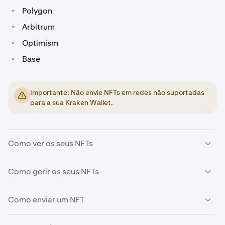
•
Polygon
•
Arbitrum
•
Optimism
•
Base
Importante: Não envie NFTs em redes não suportadas
para a sua Kraken Wallet.
Como ver os seus NFTs
Se possuir NFTs em uma das nossas redes suportadas,
Como gerir os seus NFTs
encontrará o painel de NFTs no ecrã inicial da sua Kraken
Wallet.
Como enviar um NFT
Tocar num NFT abrirá uma vista detalhada do seu
1
item.
Até três coleções de NFT serão exibidas no painel de
1
Enviar um NFT é semelhante a enviar outros ativos de