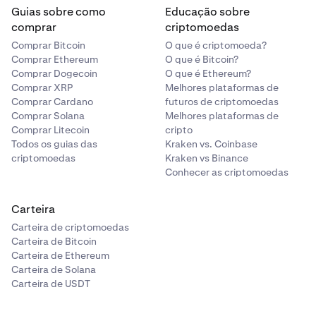
(.mp3) ou vídeo (.mov), não são suportados neste
Guias sobre como
Educação sobre
momento. Isto não afeta a sua capacidade de enviar
comprar
criptomoedas
ou receber estes tipos de NFT, apenas afeta a sua
Comprar Bitcoin
O que é criptomoeda?
experiência de multimédia na aplicação.
Comprar Ethereum
O que é Bitcoin?
Comprar Dogecoin
O que é Ethereum?
Comprar XRP
Melhores plataformas de
Comprar Cardano
futuros de criptomoedas
Comprar Solana
Melhores plataformas de
Comprar Litecoin
cripto
Todos os guias das
Kraken vs. Coinbase
criptomoedas
Kraken vs Binance
Conhecer as criptomoedas
Carteira
Carteira de criptomoedas
Carteira de Bitcoin
Carteira de Ethereum
Carteira de Solana
Carteira de USDT