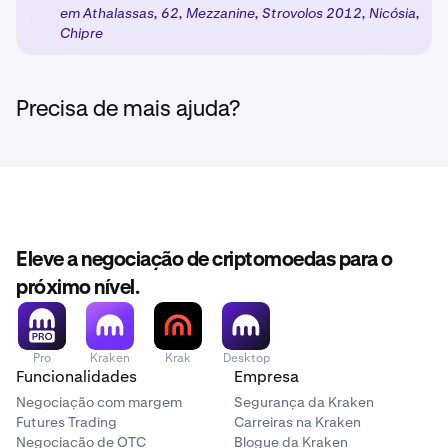
em Athalassas, 62, Mezzanine, Strovolos 2012, Nicósia,
Ativar produtos:
Assim que concluir os passos
3
Chipre
necessários, os seus produtos escolhidos serão
desbloqueados com as proteções regulamentares
apropriadas com base na sua classificação de
cliente.
Precisa de mais ajuda?
Eleve a negociação de criptomoedas para o
próximo nível.
Pro
Kraken
Krak
Desktop
Funcionalidades
Empresa
Negociação com margem
Segurança da Kraken
Futures Trading
Carreiras na Kraken
Negociação de OTC
Blogue da Kraken