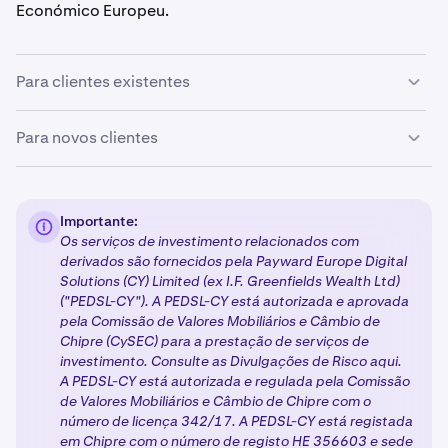
Económico Europeu.
Para clientes existentes
Se é um cliente existente, nenhuma ação é necessária
Para novos clientes
neste momento. Entraremos em contacto consigo nas
próximas semanas com mais informações sobre os
Os novos clientes que se registarem na Kraken seguirão
próximos passos para a transição para a nossa nova
um processo simplificado para aceder a produtos
entidade regulada.
Importante:
regulados pela MiFID II:
Os serviços de investimento relacionados com
derivados são fornecidos pela Payward Europe Digital
Solutions (CY) Limited (ex I.F. Greenfields Wealth Ltd)
Criação e verificação de conta:
Conclua o
processo
1
("PEDSL-CY"). A PEDSL-CY está autorizada e aprovada
de registo
padrão da Kraken, incluindo a
verificação
pela Comissão de Valores Mobiliários e Câmbio de
de Nível 3 ou Nível 4.
Chipre (CySEC) para a prestação de serviços de
investimento. Consulte as Divulgações de Risco aqui.
Questionário e informações fiscais:
Se selecionar
2
A PEDSL-CY está autorizada e regulada pela Comissão
quaisquer produtos licenciados pela MiFID II, ser-
de Valores Mobiliários e Câmbio de Chipre com o
lhe-á solicitado que preencha o questionário de
número de licença 342/17. A PEDSL-CY está registada
adequação e forneça o seu NIF.
em Chipre com o número de registo HE 356603 e sede