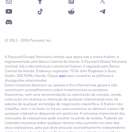
•
Attached OSO (Order Sends Order):
Anexe facilmente os parâmetros Take Profit e
Stop Loss.
Nota: quando ambos Take Profit e Stop Loss
© 2011 - 2026 Payward, Inc.
estão anexados, a funcionalidade OCO (One
Cancels Other) está
ativada
. As ordens OSO não
podem ser anexadas a ordens Trailing Stop ou
A Payward Europe Solutions Limited, que opera sob o nome Kraken, é
regulamentada pelo Banco Central da Irlanda. A Payward Global Solutions
Trailing Stop Limit.
Limited, sob a denominação comercial Kraken, é regulada pelo Banco
•
Reduce Only
: Garanta que os atalhos apenas
Central da Irlanda. Endereço registado: 70 Sir John Rogerson’s Quay,
Dublin, D02 R296, Irlanda. Clique
aqui
para consultar as políticas e
reduzem posições abertas sem aumentar a
divulgações relacionadas.
exposição.
Estes materiais destinam-se apenas a fins informativos gerais e não
constituem aconselhamento sobre investimentos ou produtos
•
Sound Events
: Personalize as notificações
financeiros, nem uma recomendação ou solicitação de compra, venda,
colocação em staking ou retenção de qualquer criptomoeda nem de
sonoras para: Erro, Preenchidas, Parcialmente
adoção de qualquer estratégia de negociação específica. A Kraken não
preenchidas, Colocadas e Rejeitadas.
trabalha, nem o irá fazer no futuro, para aumentar ou diminuir o preço de
qualquer criptoativo disponível em particular. A natureza imprevisível dos
•
Etiquetas dos botões:
As etiquetas geradas
mercados de criptoativos pode resultar na perda de fundos. Poderão ser
automaticamente resumem a configuração da
cobrados impostos sobre qualquer retorno e/ou aumento no valor dos
seus criptoativos, pelo que deve procurar aconselhamento independente
ordem (Ex. “Buy Mkt 15%, 1TP/1SL"). Também