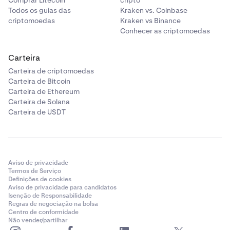
influência de anomalias de preço ou flutuações
Todos os guias das
Kraken vs. Coinbase
temporárias numa única bolsa. Frequentemente
criptomoedas
Kraken vs Binance
usado para preços e avaliação estáveis em
Conhecer as criptomoedas
contratos de derivados.
Mark Price
Carteira
Carteira de criptomoedas
Um preço ajustado usado para determinar o
Carteira de Bitcoin
valor justo de mercado, particularmente para
Carteira de Ethereum
derivados (Ex. futuros, contratos perpétuos).
Carteira de Solana
Considera o preço de índice mais fatores
Carteira de USDT
adicionais (como taxas de juro, taxas de
financiamento e outros prémios ou descontos).
Quando usar: Adequado para negociação de
derivados, especialmente ao negociar contratos
Aviso de privacidade
Termos de Serviço
perpétuos, onde o preço de marca ajuda a
Definições de cookies
prevenir a manipulação de preços e a liquidação
Aviso de privacidade para candidatos
desnecessária devido a picos temporários de
Isenção de Responsabilidade
Regras de negociação na bolsa
mercado.
Centro de conformidade
Não vender/partilhar