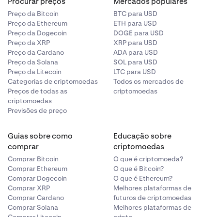
Procurar preços
Mercados populares
•
Trigger Signal:
Preço da Bitcoin
BTC para USD
Preço da Ethereum
ETH para USD
Last Price
Preço da Dogecoin
DOGE para USD
Preço da XRP
XRP para USD
O preço mais recente ao qual ocorreu uma
Preço da Cardano
ADA para USD
transação.
Preço da Solana
SOL para USD
Preço da Litecoin
LTC para USD
Quando usar: Ideal para negociação em tempo
Categorias de criptomoedas
Todos os mercados de
real e decisões de execução rápidas,
Preços de todas as
criptomoedas
particularmente em mercados ativos. É
criptomoedas
altamente responsivo à volatilidade do mercado
Previsões de preço
e aos movimentos de preços.
Guias sobre como
Educação sobre
Index Price
comprar
criptomoedas
Um preço calculado que representa a média
Comprar Bitcoin
O que é criptomoeda?
ponderada dos preços de várias bolsas de
Comprar Ethereum
O que é Bitcoin?
Comprar Dogecoin
O que é Ethereum?
renome.
Comprar XRP
Melhores plataformas de
Quando usar: Útil para manter uma perspetiva
Comprar Cardano
futuros de criptomoedas
Comprar Solana
Melhores plataformas de
neutra e abrangente do mercado, minimizando a
Comprar Litecoin
cripto