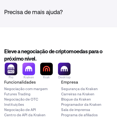
Desbloqueio 3: abril de 2026
aberto padrão para uma infraestrutura de conectividade
•
Site oficial da Spacecoin
fiável e sem permissão. O token SPACE alimenta esta
Precisa de mais ajuda?
•
Negocie SPACE na Kraken
rede DePIN baseada em satélite. Saiba mais em
spacecoin.org
.
Eleve a negociação de criptomoedas para o
próximo nível.
Pro
Kraken
Krak
Desktop
Funcionalidades
Empresa
Negociação com margem
Segurança da Kraken
Futures Trading
Carreiras na Kraken
Negociação de OTC
Blogue da Kraken
Instituições
Programador da Kraken
Negociação de API
Sala de imprensa
Centro de API da Kraken
Programa de afiliados