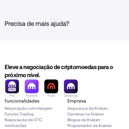
A privacidade das suas informações pessoais é muito
exchange ou por uma entidade que não a Kraken.
levantamento.
importante para nós. Esforçamo-nos continuamente
para proteger as suas informações através dos
esforços
Lembrete: Levantamentos para endereços Kraken-
dedicados da nossa Equipa de Segurança.
Precisa de mais ajuda?
para-Kraken não são permitidos.
Se desejar mais detalhes sobre como protegemos as
suas informações pessoais, pode ler o nosso
Aviso de
Privacidade.
Eleve a negociação de criptomoedas para o
próximo nível.
Pro
Kraken
Krak
Desktop
Funcionalidades
Empresa
Negociação com margem
Segurança da Kraken
Futures Trading
Carreiras na Kraken
Negociação de OTC
Blogue da Kraken
Instituições
Programador da Kraken