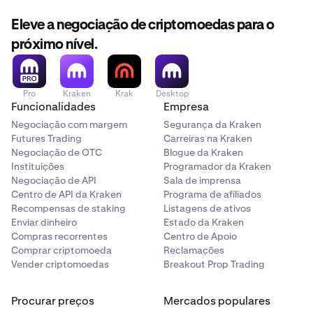
Eleve a negociação de criptomoedas para o
próximo nível.
Pro
Kraken
Krak
Desktop
Funcionalidades
Empresa
Negociação com margem
Segurança da Kraken
Futures Trading
Carreiras na Kraken
Negociação de OTC
Blogue da Kraken
Instituições
Programador da Kraken
Negociação de API
Sala de imprensa
Centro de API da Kraken
Programa de afiliados
Recompensas de staking
Listagens de ativos
Enviar dinheiro
Estado da Kraken
Compras recorrentes
Centro de Apoio
Comprar criptomoeda
Reclamações
Vender criptomoedas
Breakout Prop Trading
Procurar preços
Mercados populares