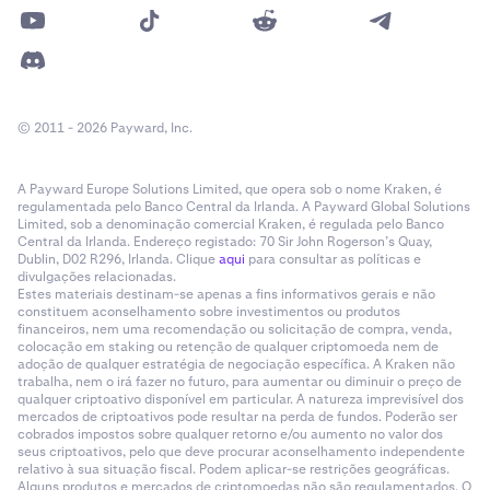
© 2011 - 2026 Payward, Inc.
A Payward Europe Solutions Limited, que opera sob o nome Kraken, é
regulamentada pelo Banco Central da Irlanda. A Payward Global Solutions
Limited, sob a denominação comercial Kraken, é regulada pelo Banco
Central da Irlanda. Endereço registado: 70 Sir John Rogerson’s Quay,
Dublin, D02 R296, Irlanda. Clique
aqui
para consultar as políticas e
divulgações relacionadas.
Estes materiais destinam-se apenas a fins informativos gerais e não
constituem aconselhamento sobre investimentos ou produtos
financeiros, nem uma recomendação ou solicitação de compra, venda,
colocação em staking ou retenção de qualquer criptomoeda nem de
adoção de qualquer estratégia de negociação específica. A Kraken não
trabalha, nem o irá fazer no futuro, para aumentar ou diminuir o preço de
qualquer criptoativo disponível em particular. A natureza imprevisível dos
mercados de criptoativos pode resultar na perda de fundos. Poderão ser
cobrados impostos sobre qualquer retorno e/ou aumento no valor dos
seus criptoativos, pelo que deve procurar aconselhamento independente
relativo à sua situação fiscal. Podem aplicar-se restrições geográficas.
Alguns produtos e mercados de criptomoedas não são regulamentados. O