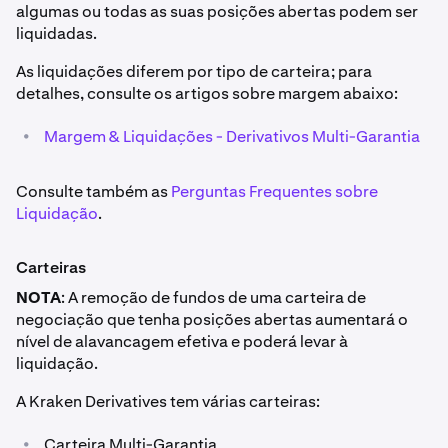
fiduciária na sua carteira de negociação Multi-Garantia
algumas ou todas as suas posições abertas podem ser
é de 10.000 € EUR e 8.000 £ GBP. O EUR tem um haircut
liquidadas.
de garantia de 2% e o GBP tem um haircut de garantia de
3%.
As liquidações diferem por tipo de carteira; para
detalhes, consulte os artigos sobre margem abaixo:
Alavancagem Efetiva = Valor da Posição na Entrada /
(Valor da Garantia - Margem Inicial Isolada +
•
Margem & Liquidações - Derivativos Multi-Garantia
Lucro/Prejuízo Não Realizado Isolado & Cruzado)
Consulte também as
Perguntas Frequentes sobre
•
Tamanho da posição = 1 BTC
Liquidação
.
•
Preço de marcação = 40.402 $
Carteiras
•
Valor da Posição na Entrada = 40.000 $
NOTA
: A remoção de fundos de uma carteira de
•
Valor da garantia = (Saldo da Conta de Margem *
negociação que tenha posições abertas aumentará o
Haircut) + Lucro/Prejuízo Não Realizado
nível de alavancagem efetiva e poderá levar à
liquidação.
- EUR = 10.000 € * 0,98 = 9.800 € (Assumindo
EUR/USD = 1,10, 9.800 € ≈ 10.780 $)
A Kraken Derivatives tem várias carteiras:
- GBP = 8.000 £ * 0,97 = 7.760 £ (Assumindo
•
Carteira Multi-Garantia
GBP/USD = 1,25, 7.760 £ ≈ 9.700 $)