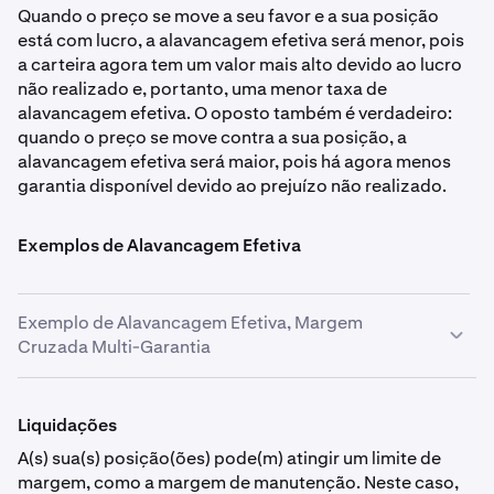
Quando o preço se move a seu favor e a sua posição
está com lucro, a alavancagem efetiva será menor, pois
a carteira agora tem um valor mais alto devido ao lucro
não realizado e, portanto, uma menor taxa de
alavancagem efetiva. O oposto também é verdadeiro:
quando o preço se move contra a sua posição, a
alavancagem efetiva será maior, pois há agora menos
garantia disponível devido ao prejuízo não realizado.
Exemplos de Alavancagem Efetiva
Exemplo de Alavancagem Efetiva, Margem
Cruzada Multi-Garantia
Você abre uma posição longa de 1 BTC em BTCUSD a
40.000 $ USD. Não tem outras posições abertas, o
Liquidações
preço de mercado atual é 40.400 $ USD e o preço de
A(s) sua(s) posição(ões) pode(m) atingir um limite de
marcação é 40.402 $ USD. A quantidade de moeda
margem, como a margem de manutenção. Neste caso,