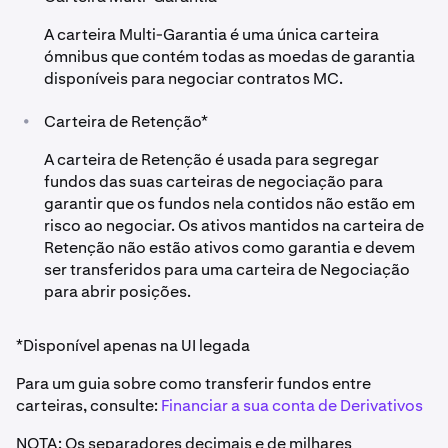
A carteira Multi-Garantia é uma única carteira
- Saldo da Conta de Margem = 10.000 € EUR + 8.000
ómnibus que contém todas as moedas de garantia
£ GBP
disponíveis para negociar contratos MC.
- Haircuts do Valor da Margem:
•
Carteira de Retenção*
- Valor da Conta de Margem em USD após haircut =
10.780 $ + 9.700 $ = 20.480 $ USD
A carteira de Retenção é usada para segregar
fundos das suas carteiras de negociação para
- Lucro ou Prejuízo na Moeda de Cotação = (Preço
garantir que os fundos nela contidos não estão em
de Saída de Derivativos - Preço de Entrada de
risco ao negociar. Os ativos mantidos na carteira de
Derivativos) * Tamanho da Posição = (40.402 -
Retenção não estão ativos como garantia e devem
40.000) * 1 = 402 $ USD
ser transferidos para uma carteira de Negociação
•
Valor da carteira = 20.480 $ + 402 $ = 20.882 $ USD
para abrir posições.
Portanto, alavancagem efetiva = (40.402) / (20.882) =
*Disponível apenas na UI legada
1,93x
alavancagem.
Para um guia sobre como transferir fundos entre
carteiras, consulte:
Financiar a sua conta de Derivativos
NOTA: Os separadores decimais e de milhares