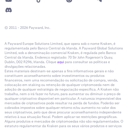
© 2011 - 2026 Payward, Inc.
A Payward Europe Solutions Limited, que opera sob o nome Kraken, é
regulamentada pelo Banco Central da Irlanda. A Payward Global Solutions
Limited, sob a denominação comercial Kraken, é regulada pelo Banco
Central da Irlanda. Endereço registado: 70 Sir John Rogerson’s Quay,
Dublin, D02 R296, Irlanda. Clique
aqui
para consultar as políticas e
divulgações relacionadas.
Estes materiais destinam-se apenas a fins informativos gerais e não
constituem aconselhamento sobre investimentos ou produtos
financeiros, nem uma recomendação ou solicitação de compra, venda,
colocação em staking ou retenção de qualquer criptomoeda nem de
adoção de qualquer estratégia de negociação específica. A Kraken não
trabalha, nem o irá fazer no futuro, para aumentar ou diminuir o preço de
qualquer criptoativo disponível em particular. A natureza imprevisível dos
mercados de criptoativos pode resultar na perda de fundos. Poderão ser
cobrados impostos sobre qualquer retorno e/ou aumento no valor dos
seus criptoativos, pelo que deve procurar aconselhamento independente
relativo à sua situação fiscal. Podem aplicar-se restrições geográficas.
Alguns produtos e mercados de criptomoedas não são regulamentados. O
estatuto regulamentar da Kraken para os seus vários produtos e serviços