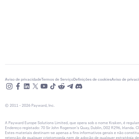
Aviso de privacidade
Termos de Serviço
Definições de cookies
Aviso de privac
© 2011 - 2026 Payward, Inc.
A Payward Europe Solutions Limited, que opera sob o nome Kraken, é regulam
Endereço registado: 70 Sir John Rogerson’s Quay, Dublin, D02 R296, Irlanda. C
Estes materiais destinam-se apenas a fins informativos gerais e não cons
retenção de qualquer criptomoeda nem de adoção de qualquer estratégia de ne