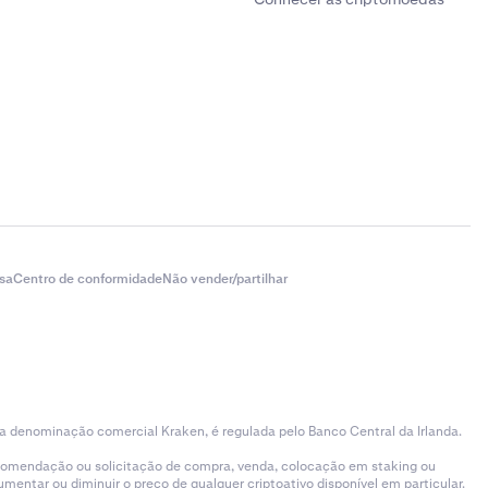
sa
Centro de conformidade
Não vender/partilhar
 a denominação comercial Kraken, é regulada pelo Banco Central da Irlanda.
ecomendação ou solicitação de compra, venda, colocação em staking ou
entar ou diminuir o preço de qualquer criptoativo disponível em particular.