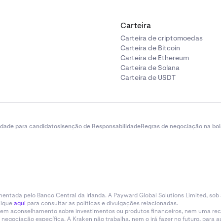
Carteira
Carteira de criptomoedas
Carteira de Bitcoin
Carteira de Ethereum
Carteira de Solana
Carteira de USDT
idade para candidatos
Isenção de Responsabilidade
Regras de negociação na bol
entada pelo Banco Central da Irlanda. A Payward Global Solutions Limited, sob
lique
aqui
para consultar as políticas e divulgações relacionadas.
tituem aconselhamento sobre investimentos ou produtos financeiros, nem uma r
gociação específica. A Kraken não trabalha, nem o irá fazer no futuro, para aum