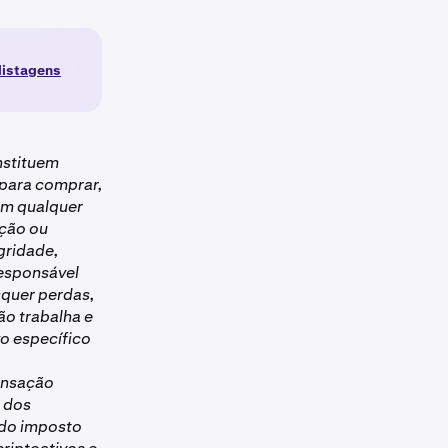
listagens
nstituem
para comprar,
 em qualquer
ação ou
gridade,
responsável
squer perdas,
ão trabalha e
vo específico
ensação
l dos
ido imposto