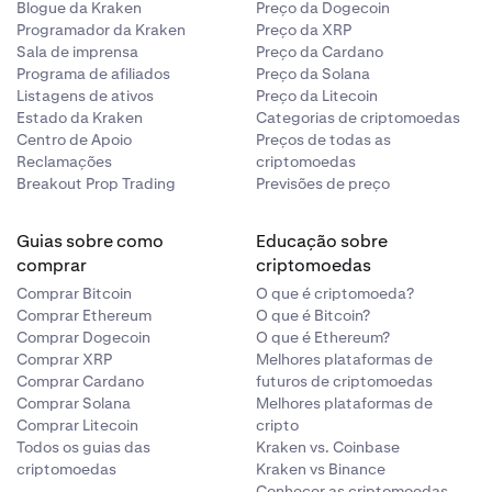
Blogue da Kraken
Preço da Dogecoin
Programador da Kraken
Preço da XRP
Sala de imprensa
Preço da Cardano
Programa de afiliados
Preço da Solana
Listagens de ativos
Preço da Litecoin
Estado da Kraken
Categorias de criptomoedas
Centro de Apoio
Preços de todas as
Reclamações
criptomoedas
Breakout Prop Trading
Previsões de preço
Guias sobre como
Educação sobre
comprar
criptomoedas
Comprar Bitcoin
O que é criptomoeda?
Comprar Ethereum
O que é Bitcoin?
Comprar Dogecoin
O que é Ethereum?
Comprar XRP
Melhores plataformas de
Comprar Cardano
futuros de criptomoedas
Comprar Solana
Melhores plataformas de
Comprar Litecoin
cripto
Todos os guias das
Kraken vs. Coinbase
criptomoedas
Kraken vs Binance
Conhecer as criptomoedas