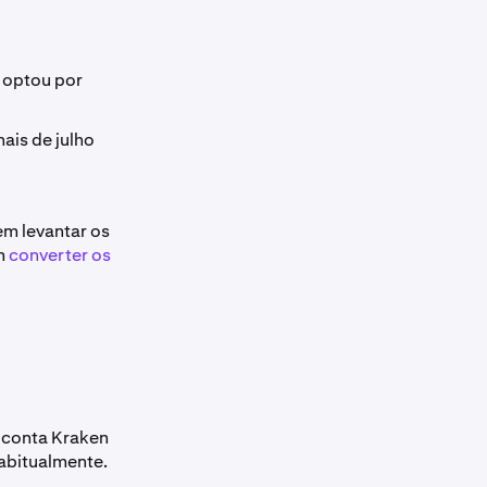
n optou por
ais de julho
em levantar os
em
converter os
 conta Kraken
bitualmente.