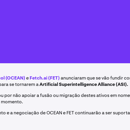
col (OCEAN)
e
Fetch.ai (FET)
anunciaram que se vão fundir co
para se tornarem a
Artificial Superintelligence Alliance (ASI).
u por não apoiar a fusão ou migração destes ativos em nom
te momento.
to e a negociação de OCEAN e FET continuarão a ser suport