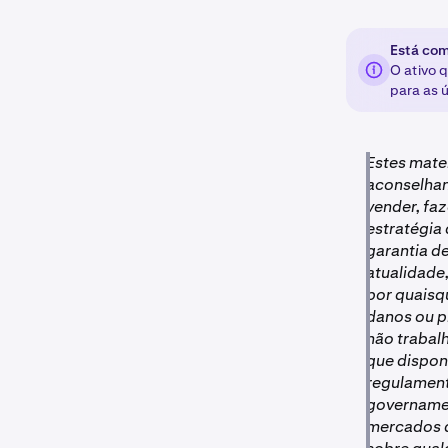
Está com
O ativo 
para as 
Estes mate
aconselham
vender, faz
estratégia
garantia de
atualidade
por quaisq
danos ou pr
não trabal
que dispon
regulament
governamen
mercados d