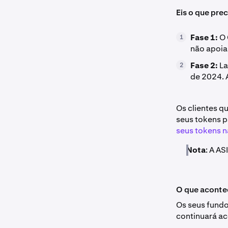
Eis o que prec
Fase 1:
O 
1
não apoia
Fase 2:
La
2
de 2024. 
Os clientes q
seus tokens 
seus tokens 
Nota
: A A
O que acontec
Os seus fundo
continuará ac