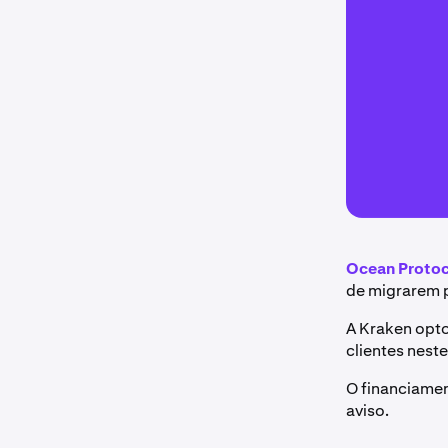
Ocean Proto
de migrarem 
A Kraken opto
clientes nes
O financiamen
aviso.