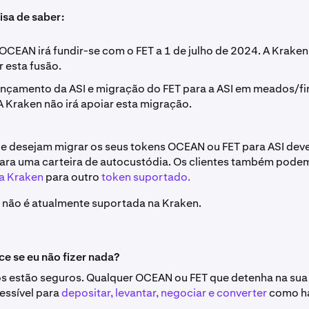
isa de saber:
OCEAN irá fundir-se com o FET a 1 de julho de 2024. A Krake
r esta fusão.
nçamento da ASI e migração do FET para a ASI em meados/fin
A Kraken não irá apoiar esta migração.
ue desejam migrar os seus tokens OCEAN ou FET para ASI dev
para uma carteira de autocustódia. Os clientes também pod
na Kraken
para outro
token suportado.
SI não é atualmente suportada na Kraken.
e se eu não fizer nada?
s estão seguros. Qualquer OCEAN ou FET que detenha na sua
essível para
depositar, levantar, negociar e converter
como ha