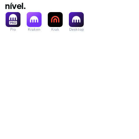
nível.
Pro
Kraken
Krak
Desktop