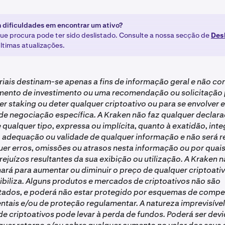
 dificuldades em encontrar um ativo?
que procura pode ter sido deslistado. Consulte a nossa secção de
Des
últimas atualizações.
riais destinam-se apenas a fins de informação geral e não co
ento de investimento ou uma recomendação ou solicitação 
er staking ou deter qualquer criptoativo ou para se envolver
 de negociação específica. A Kraken não faz qualquer declar
 qualquer tipo, expressa ou implícita, quanto à exatidão, inte
, adequação ou validade de qualquer informação e não será 
uer erros, omissões ou atrasos nesta informação ou por quai
ejuízos resultantes da sua exibição ou utilização. A Kraken n
hará para aumentar ou diminuir o preço de qualquer criptoati
ibiliza. Alguns produtos e mercados de criptoativos não são
ados, e poderá não estar protegido por esquemas de comp
tais e/ou de proteção regulamentar. A natureza imprevisíve
e criptoativos pode levar à perda de fundos. Poderá ser dev