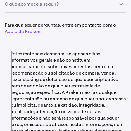
O que acontece a seguir?
•
12 de dezembro de 2025:
as negociações e os
depósitos dos ativos supramencionados serão
desativados
às 14:00 UTC.
•
As negociações e os depósitos para os ativos
Para quaisquer perguntas, entre em contacto com o
•
Os levantamentos permanecerão disponíveis até
28
afetados serão
interrompidos
a partir de 12 de
Apoio da Kraken.
de fevereiro de 2026 às 14:00 UTC.
dezembro de 2025.
•
1 de março de 2026:
quaisquer saldos
•
Os levantamentos permanecem disponíveis
até à
remanescentes serão
liquidados
para concluir o
data de liquidação.
Estes materiais destinam-se apenas a fins
processo de retirada de negociação.
•
Após 1 de março de 2026, quaisquer saldos
informativos gerais e não constituem
remanescentes serão
liquidados automaticamente
aconselhamento sobre investimentos, nem uma
Os clientes que detenham algum desses ativos são
com base nas condições de mercado prevalecentes.
recomendação ou solicitação de compra, venda,
incentivados a
efetuar o levantamento ou converter
as
fazer staking ou detenção de qualquer criptoativo
suas participações antes da data de liquidação.
nem de adoção de qualquer estratégia de
Nota:
negociação específica. A Kraken não faz qualquer
Atualmente, vários destes ativos têm mercados
representação ou garantia de qualquer tipo, expressa
limitados ou inativos. Como resultado, os preços de
ou implícita, quanto à exatidão, integridade,
liquidação podem estar significativamente abaixo dos
atualidade, adequação ou validade de tais
preços de referência recentes e, em alguns casos,
informações e não será responsável por quaisquer
podem resultar em lucros mínimos ou nulos devido à
liquidez insuficiente do mercado no momento da
erros, omissões ou atrasos nestas informações, nem
execução.
por quaisquer perdas, lesões ou danos decorrentes