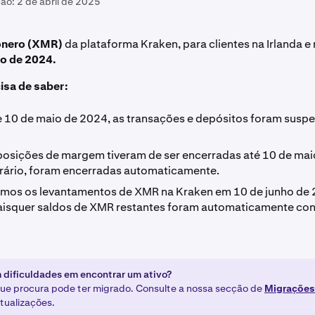
ção:
2 de abril de 2025
nero (XMR)
da plataforma Kraken, para clientes na Irlanda e 
ho de 2024.
cisa de saber:
de 10 de maio de 2024, as transações e depósitos foram susp
posições de margem tiveram de ser encerradas até 10 de mai
rário, foram encerradas automaticamente.
os os levantamentos de XMR na Kraken em 10 de junho de 
uaisquer saldos de XMR restantes foram automaticamente co
 dificuldades em encontrar um ativo?
que procura pode ter migrado. Consulte a nossa secção de
Migrações
atualizações.