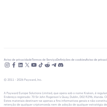
Aviso de privacidade
Termos de Serviço
Definições de cookies
Aviso de privac
© 2011 - 2026 Payward, Inc.
A Payward Europe Solutions Limited, que opera sob o nome Kraken, é regulam
Endereço registado: 70 Sir John Rogerson’s Quay, Dublin, D02 R296, Irlanda. C
Estes materiais destinam-se apenas a fins informativos gerais e não cons
retenção de qualquer criptomoeda nem de adoção de qualquer estratégia de ne