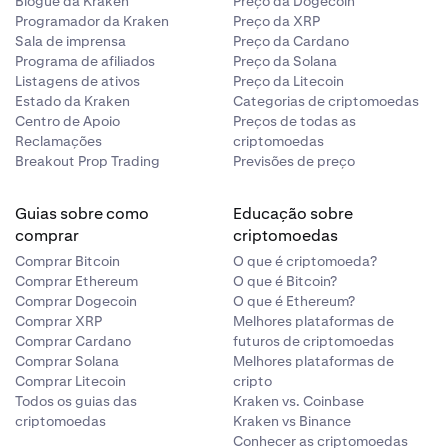
Blogue da Kraken
Preço da Dogecoin
Programador da Kraken
Preço da XRP
Sala de imprensa
Preço da Cardano
Programa de afiliados
Preço da Solana
Listagens de ativos
Preço da Litecoin
Estado da Kraken
Categorias de criptomoedas
Centro de Apoio
Preços de todas as
Reclamações
criptomoedas
Breakout Prop Trading
Previsões de preço
Guias sobre como
Educação sobre
comprar
criptomoedas
Comprar Bitcoin
O que é criptomoeda?
Comprar Ethereum
O que é Bitcoin?
Comprar Dogecoin
O que é Ethereum?
Comprar XRP
Melhores plataformas de
Comprar Cardano
futuros de criptomoedas
Comprar Solana
Melhores plataformas de
Comprar Litecoin
cripto
Todos os guias das
Kraken vs. Coinbase
criptomoedas
Kraken vs Binance
Conhecer as criptomoedas