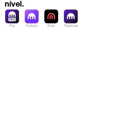
nível.
Pro
Kraken
Krak
Desktop