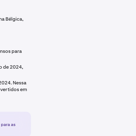
na Bélgica,
ensos para
o de 2024,
2024. Nessa
nvertidos em
para as