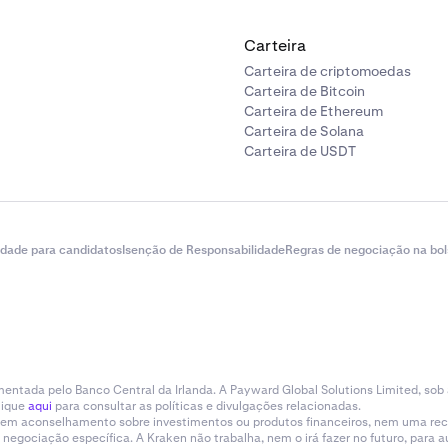
Carteira
Carteira de criptomoedas
Carteira de Bitcoin
Carteira de Ethereum
Carteira de Solana
Carteira de USDT
idade para candidatos
Isenção de Responsabilidade
Regras de negociação na bol
entada pelo Banco Central da Irlanda. A Payward Global Solutions Limited, sob
lique
aqui
para consultar as políticas e divulgações relacionadas.
tituem aconselhamento sobre investimentos ou produtos financeiros, nem uma r
gociação específica. A Kraken não trabalha, nem o irá fazer no futuro, para aum