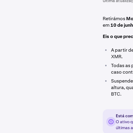
Última atualiza
Retirámos
Mo
em
10 de jun
Eis o que pre
•
A partir 
XMR.
•
Todas as 
caso cont
•
Suspendem
altura, q
BTC.
Está com
O ativo 
últimas 