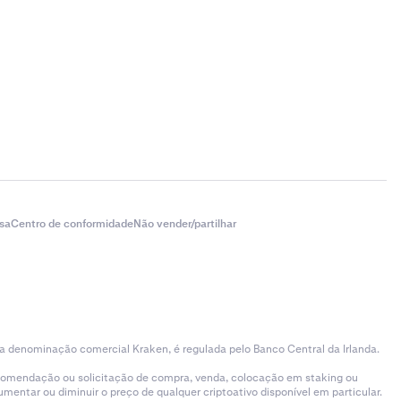
sa
Centro de conformidade
Não vender/partilhar
 a denominação comercial Kraken, é regulada pelo Banco Central da Irlanda.
ecomendação ou solicitação de compra, venda, colocação em staking ou
entar ou diminuir o preço de qualquer criptoativo disponível em particular.