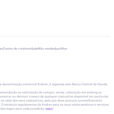
sa
Centro de conformidade
Não vender/partilhar
 a denominação comercial Kraken, é regulada pelo Banco Central da Irlanda.
ecomendação ou solicitação de compra, venda, colocação em staking ou
entar ou diminuir o preço de qualquer criptoativo disponível em particular.
 no valor dos seus criptoativos, pelo que deve procurar aconselhamento
 O estatuto regulamentar da Kraken para os seus vários produtos e serviços
es legais para cada jurisdição (
aqui
).