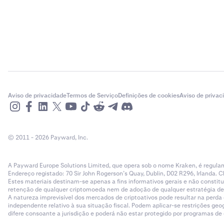
Aviso de privacidade
Termos de Serviço
Definições de cookies
Aviso de privac
© 2011 - 2026 Payward, Inc.
A Payward Europe Solutions Limited, que opera sob o nome Kraken, é regulam
Endereço registado: 70 Sir John Rogerson’s Quay, Dublin, D02 R296, Irlanda. C
Estes materiais destinam-se apenas a fins informativos gerais e não cons
retenção de qualquer criptomoeda nem de adoção de qualquer estratégia de ne
A natureza imprevisível dos mercados de criptoativos pode resultar na perd
independente relativo à sua situação fiscal. Podem aplicar-se restrições g
difere consoante a jurisdição e poderá não estar protegido por programas d