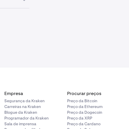
io.
m numerário.
 ao nome na
das de
r o
 ecrã
da Kraken.
Empresa
Procurar preços
Segurança da Kraken
Preço da Bitcoin
Carreiras na Kraken
Preço da Ethereum
Blogue da Kraken
Preço da Dogecoin
Programador da Kraken
Preço da XRP
Sala de imprensa
Preço da Cardano