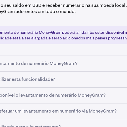
 o seu saldo em USD e receber numerário na sua moeda local 
yGram aderentes em todo o mundo.
amento de numerário MoneyGram poderá ainda não estar disponível no
ilidade está a ser alargada e serão adicionados mais países progress
vantamento de numerário MoneyGram?
to de numerário MoneyGram permite-lhe:
lizar esta funcionalidade?
o seu saldo em USD para a sua moeda local a uma taxa de c
egível para utilizar o levantamento de numerário MoneyGram 
l
sponível o levantamento de numerário MoneyGram?
 número de referência para a sua transação
rificação completa (nível de verificação Intermediate ou super
o de numerário MoneyGram está inicialmente disponível em 
fetuar um levantamento em numerário via MoneyGram?
numerário em qualquer agente MoneyGram aderente
seu documento de identificação oficial corresponder aos d
 sendo adicionados mais países regularmente. Pode verificar
ken
de numerário está disponível no seu país ao aceder ao ecrã 
ithdraw na app Kraken ou em
kraken.com
s casos, os fundos ficam disponíveis para levantamento em 
tilizado para o levantamento?