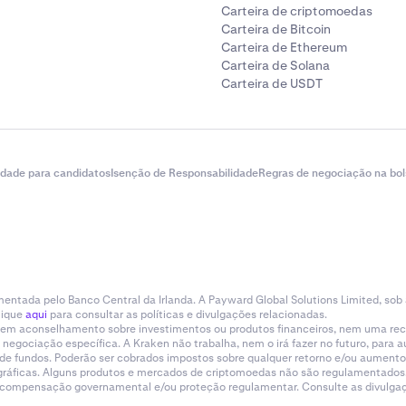
Carteira de criptomoedas
Carteira de Bitcoin
Carteira de Ethereum
Carteira de Solana
Carteira de USDT
idade para candidatos
Isenção de Responsabilidade
Regras de negociação na bol
entada pelo Banco Central da Irlanda. A Payward Global Solutions Limited, sob
lique
aqui
para consultar as políticas e divulgações relacionadas.
tituem aconselhamento sobre investimentos ou produtos financeiros, nem uma r
gociação específica. A Kraken não trabalha, nem o irá fazer no futuro, para aum
a de fundos. Poderão ser cobrados impostos sobre qualquer retorno e/ou aumento
eográficas. Alguns produtos e mercados de criptomoedas não são regulamentados.
e compensação governamental e/ou proteção regulamentar. Consulte as divulgaçõ