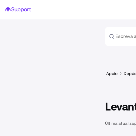
Apoio
Depós
Levan
Última atualiza