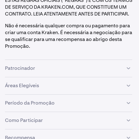
ESTAS REGRAS OFICIAIS (“REGRAS”) E COM OS TERMOS
DE SERVIÇO DA KRAKEN.COM, QUE CONSTITUEM UM
CONTRATO. LEIA ATENTAMENTE ANTES DE PARTICIPAR.
Não é necessária qualquer compra ou pagamento para
criar uma conta Kraken. É necessária a negociação para
se qualificar para uma recompensa ao abrigo desta
Promoção.
Patrocinador
Esta Promoção (“Promoção”) é patrocinada pela
Áreas Elegíveis
Payward, Inc., uma empresa incorporada em Delaware
com o número de registo 5017249 e sede social em
A Promoção está aberta a clientes Kraken elegíveis
Período da Promoção
1209 Orange St., Wilmington, Delaware 19801
residentes em jurisdições onde a Kraken opera,
(“Kraken” ou “Patrocinador”).
excluindo o Reino Unido e qualquer outro local onde os
A Promoção começa a 18 de dezembro de 2025 às
Como Participar
incentivos de negociação sejam restritos ou proibidos
12:00 PM UTC e termina a 16 de janeiro de 2026 às
por lei.
12:00 PM UTC (“Período da Promoção”).
Para participar nesta Promoção, deve:
Recompensa