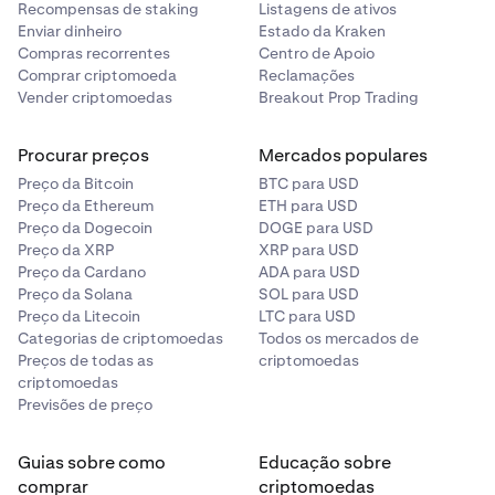
regras da LCIA.
Recompensas de staking
Listagens de ativos
Distribuição de Recompensas
Enviar dinheiro
Estado da Kraken
A Kraken pode procurar reparação equitativa em
Compras recorrentes
Centro de Apoio
As recompensas serão creditadas nas Kraken Spot
qualquer tribunal competente.
Comprar criptomoeda
Reclamações
Wallets dos participantes elegíveis no prazo de sete (7)
Vender criptomoedas
Breakout Prop Trading
dias após o fim do Período da Promoção.
Se qualquer disposição destas Regras for ilegal ou
inexequível, será modificada ou removida na extensão
Procurar preços
Mercados populares
As recompensas são intransferíveis e não podem ser
mínima necessária, enquanto o restante das Regras
substituídas, exceto pela Kraken, a seu exclusivo
Preço da Bitcoin
BTC para USD
permanece válido.
critério.
Preço da Ethereum
ETH para USD
Preço da Dogecoin
DOGE para USD
Os participantes são os únicos responsáveis por
Preço da XRP
XRP para USD
quaisquer impostos decorrentes da receção da
Preço da Cardano
ADA para USD
Preço da Solana
SOL para USD
recompensa.
Preço da Litecoin
LTC para USD
Categorias de criptomoedas
Todos os mercados de
Preços de todas as
criptomoedas
criptomoedas
Previsões de preço
Guias sobre como
Educação sobre
comprar
criptomoedas