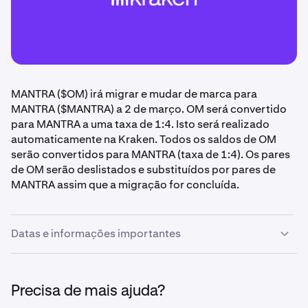
MANTRA ($OM) irá migrar e mudar de marca para
MANTRA ($MANTRA) a 2 de março. OM será convertido
para MANTRA a uma taxa de 1:4. Isto será realizado
automaticamente na Kraken. Todos os saldos de OM
serão convertidos para MANTRA (taxa de 1:4). Os pares
de OM serão deslistados e substituídos por pares de
MANTRA assim que a migração for concluída.
Datas e informações importantes
Por favor, reveja as suas participações de OM e certifique-se
de que todas as ações necessárias são tomadas antes dos
Precisa de mais ajuda?
seguintes prazos.