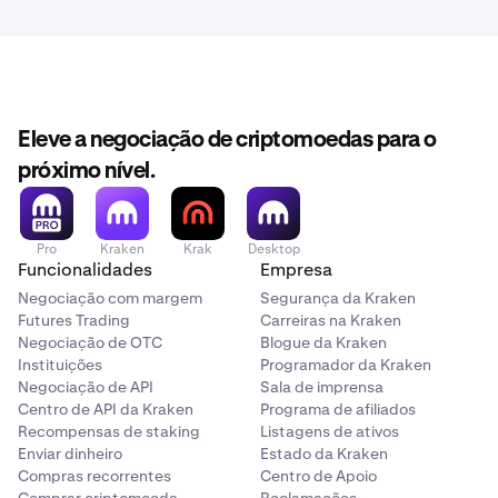
24 de fevereiro, 14h00 UTC:
O(s) par(es) de margem
de OM será(ão) definido(s) como reduce-only.
25 de fevereiro, 14h00 UTC:
Os depósitos e
Eleve a negociação de criptomoedas para o
levantamentos de OM serão pausados, e as
posições
próximo nível.
de margem
serão fechadas. Os mercados de
margem serão deslistados.
Pro
Kraken
Krak
Desktop
Funcionalidades
Empresa
26 de fevereiro, 14h00 UTC:
Os mercados spot
serão colocados em modo cancel-only.
Negociação com margem
Segurança da Kraken
Futures Trading
Carreiras na Kraken
Negociação de OTC
Blogue da Kraken
27 de fevereiro, 14h00 UTC:
Todas as ordens spot
Instituições
Programador da Kraken
abertas serão canceladas.
Negociação de API
Sala de imprensa
Centro de API da Kraken
Programa de afiliados
Recompensas de staking
Listagens de ativos
2 de março, 14h00 UTC:
Os mercados spot para OM
Enviar dinheiro
Estado da Kraken
serão deslistados.
Compras recorrentes
Centro de Apoio
Comprar criptomoeda
Reclamações