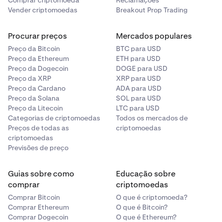
Vender criptomoedas
Breakout Prop Trading
3 de março (até às 23h59 UTC):
Os depósitos e
levantamentos de MANTRA serão abertos e os
Procurar preços
Mercados populares
mercados spot serão listados em modo post-only.
Preço da Bitcoin
BTC para USD
Preço da Ethereum
ETH para USD
4 de março, 14h00 UTC:
Os mercados spot e de
Preço da Dogecoin
DOGE para USD
margem de MANTRA serão totalmente abertos.
Preço da XRP
XRP para USD
Preço da Cardano
ADA para USD
Preço da Solana
SOL para USD
Preço da Litecoin
LTC para USD
Categorias de criptomoedas
Todos os mercados de
Preços de todas as
criptomoedas
criptomoedas
Previsões de preço
Guias sobre como
Educação sobre
comprar
criptomoedas
Comprar Bitcoin
O que é criptomoeda?
Comprar Ethereum
O que é Bitcoin?
Comprar Dogecoin
O que é Ethereum?