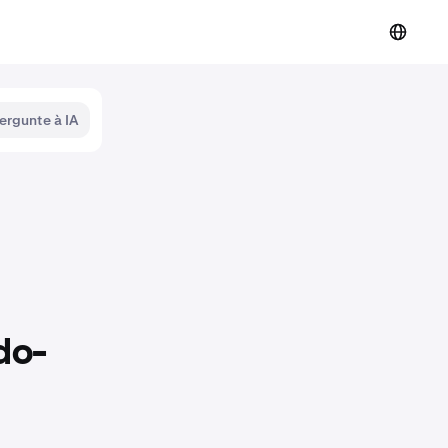
ergunte à IA
do-