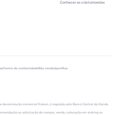
Conhecer as criptomoedas
sa
Centro de conformidade
Não vender/partilhar
 a denominação comercial Kraken, é regulada pelo Banco Central da Irlanda.
ecomendação ou solicitação de compra, venda, colocação em staking ou