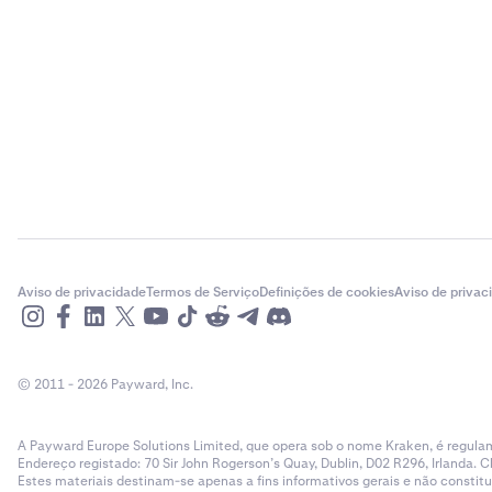
Aviso de privacidade
Termos de Serviço
Definições de cookies
Aviso de privac
© 2011 - 2026 Payward, Inc.
A Payward Europe Solutions Limited, que opera sob o nome Kraken, é regulam
Endereço registado: 70 Sir John Rogerson’s Quay, Dublin, D02 R296, Irlanda. C
Estes materiais destinam-se apenas a fins informativos gerais e não cons