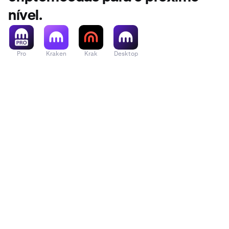
nível.
Pro
Kraken
Krak
Desktop