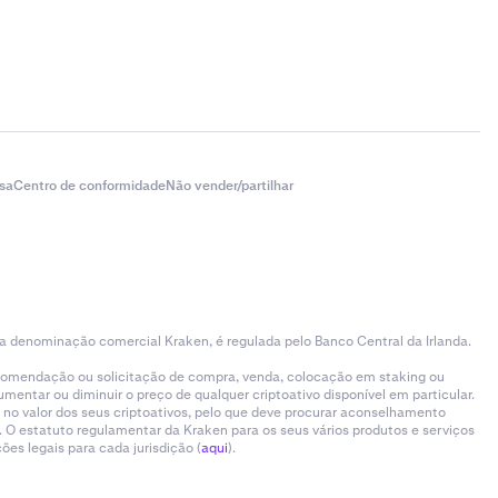
sa
Centro de conformidade
Não vender/partilhar
 a denominação comercial Kraken, é regulada pelo Banco Central da Irlanda.
ecomendação ou solicitação de compra, venda, colocação em staking ou
entar ou diminuir o preço de qualquer criptoativo disponível em particular.
 no valor dos seus criptoativos, pelo que deve procurar aconselhamento
 O estatuto regulamentar da Kraken para os seus vários produtos e serviços
es legais para cada jurisdição (
aqui
).