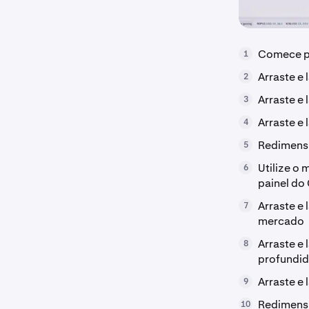
Comece po
1
Arraste e 
2
Arraste e 
3
Arraste e
4
Redimensi
5
Utilize o
6
painel do
Arraste e 
7
mercado
Arraste e
8
profundi
Arraste e
9
Redimensi
10