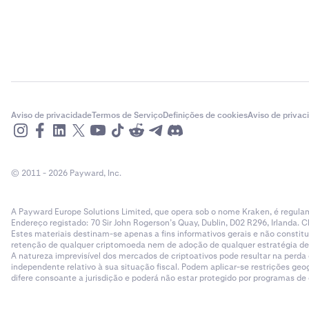
Aviso de privacidade
Termos de Serviço
Definições de cookies
Aviso de privac
© 2011 - 2026 Payward, Inc.
A Payward Europe Solutions Limited, que opera sob o nome Kraken, é regulam
Endereço registado: 70 Sir John Rogerson’s Quay, Dublin, D02 R296, Irlanda. C
Estes materiais destinam-se apenas a fins informativos gerais e não cons
retenção de qualquer criptomoeda nem de adoção de qualquer estratégia de ne
A natureza imprevisível dos mercados de criptoativos pode resultar na perd
independente relativo à sua situação fiscal. Podem aplicar-se restrições g
difere consoante a jurisdição e poderá não estar protegido por programas d