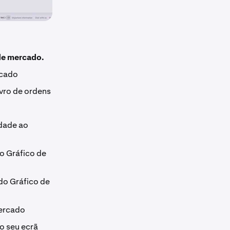
de mercado.
rcado
ivro de ordens
idade ao
do Gráfico de
 do Gráfico de
mercado
o seu ecrã