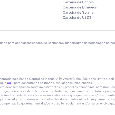
Carteira de Bitcoin
Carteira de Ethereum
Carteira de Solana
Carteira de USDT
idade para candidatos
Isenção de Responsabilidade
Regras de negociação na bol
entada pelo Banco Central da Irlanda. A Payward Global Solutions Limited, sob
lique
aqui
para consultar as políticas e divulgações relacionadas.
tituem aconselhamento sobre investimentos ou produtos financeiros, nem uma r
gociação específica. A Kraken não trabalha, nem o irá fazer no futuro, para aum
a de fundos. Poderão ser cobrados impostos sobre qualquer retorno e/ou aumento
eográficas. Alguns produtos e mercados de criptomoedas não são regulamentados.
e compensação governamental e/ou proteção regulamentar. Consulte as divulgaçõ