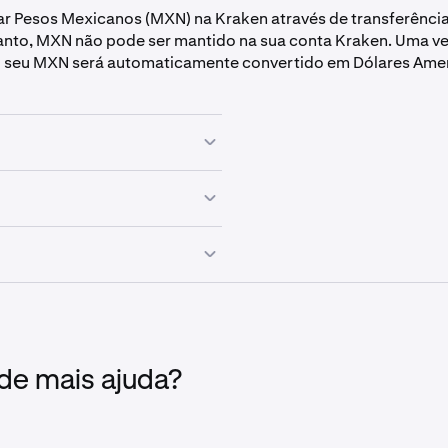
r Pesos Mexicanos (MXN) na Kraken através de transferênci
tanto, MXN não pode ser mantido na sua conta Kraken. Uma v
o seu MXN será automaticamente convertido em Dólares Amer
is em
Depositar
.
dos para USD.
 Bancária.
 automaticamente convertidos para USD.
 de mais ajuda?
Depósito mínimo
Taxa de depósito
Tempo d
150 MXN
0,5%
Até 20 m