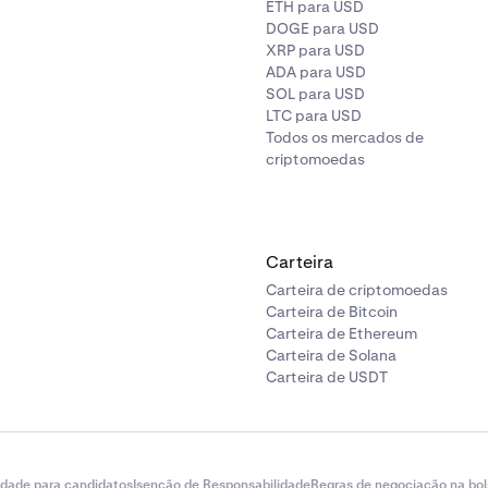
ETH para USD
DOGE para USD
XRP para USD
ADA para USD
SOL para USD
LTC para USD
Todos os mercados de
criptomoedas
Carteira
Carteira de criptomoedas
Carteira de Bitcoin
Carteira de Ethereum
Carteira de Solana
Carteira de USDT
idade para candidatos
Isenção de Responsabilidade
Regras de negociação na bol