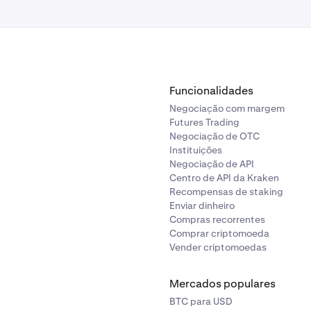
Funcionalidades
Negociação com margem
Futures Trading
Negociação de OTC
Instituições
Negociação de API
número de conta bancária).
Centro de API da Kraken
Recompensas de staking
URP/RFC fornecido.
Enviar dinheiro
Compras recorrentes
Comprar criptomoeda
Vender criptomoedas
Mercados populares
BTC para USD