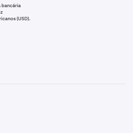
a bancária
ez
icanos (USD).
e processamento
Retenção de levantamento
inutos
Nenhuma