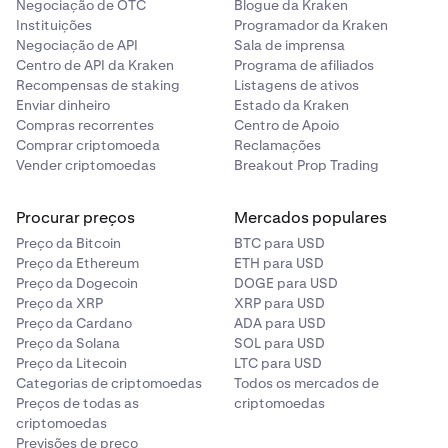
Negociação de OTC
Blogue da Kraken
Instituições
Programador da Kraken
Associe a sua conta bancária seguindo o processo
4
Negociação de API
Sala de imprensa
de vinculação da Plaid. Só terá de realizar esta etapa
Centro de API da Kraken
Programa de afiliados
na primeira vez.
Recompensas de staking
Listagens de ativos
Enviar dinheiro
Estado da Kraken
Compras recorrentes
Centro de Apoio
Será direcionado para associar a sua conta bancária
4
Comprar criptomoeda
Reclamações
via Plaid. Siga as instruções no seu ecrã.
Vender criptomoedas
Breakout Prop Trading
Procurar preços
Mercados populares
Preço da Bitcoin
BTC para USD
Preço da Ethereum
ETH para USD
Preço da Dogecoin
DOGE para USD
Preço da XRP
XRP para USD
Preço da Cardano
ADA para USD
Preço da Solana
SOL para USD
Preço da Litecoin
LTC para USD
Categorias de criptomoedas
Todos os mercados de
Preços de todas as
criptomoedas
E já está! A sua compra recorrente será ativada.
5
criptomoedas
Previsões de preço