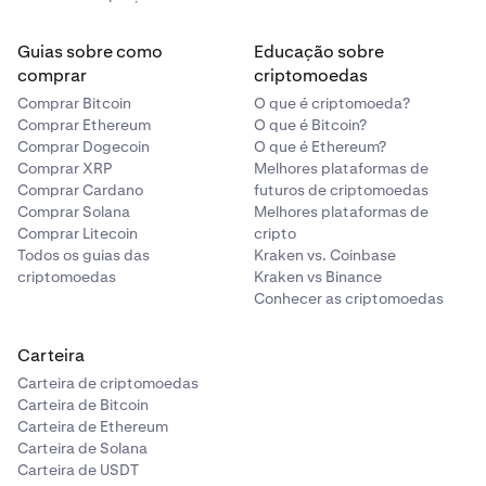
Guias sobre como
Educação sobre
comprar
criptomoedas
Depois de ter associado a sua conta bancária, ela
5
Comprar Bitcoin
O que é criptomoeda?
aparecerá na seção
Pagar com
.
Comprar Ethereum
O que é Bitcoin?
Comprar Dogecoin
O que é Ethereum?
Comprar XRP
Melhores plataformas de
Comprar Cardano
futuros de criptomoedas
Comprar Solana
Melhores plataformas de
Comprar Litecoin
cripto
Todos os guias das
Kraken vs. Coinbase
criptomoedas
Kraken vs Binance
Conhecer as criptomoedas
Carteira
Toque
na seta
para continuar.
Certifique-se de que
Carteira de criptomoedas
6
Carteira de Bitcoin
seus dados estão corretos. Também terá de
Carteira de Ethereum
reconhecer o aviso de levantamento de 7 dias. Pode
Carteira de Solana
então tocar em
Confirmar
.
Carteira de USDT