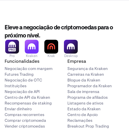
e concluído a verificação.
desativada.
Será notificado com o motivo da rejeição.
A conta de avaliação permanece fechada com um
Eleve a negociação de criptomoedas para o
estado de Aprovado.
próximo nível.
Se acreditar que a rejeição foi um erro, contacte o
Suporte da Kraken com os detalhes da sua conta.
Pro
Kraken
Krak
Desktop
Funcionalidades
Empresa
Negociação com margem
Segurança da Kraken
Futures Trading
Carreiras na Kraken
Negociação de OTC
Blogue da Kraken
Instituições
Programador da Kraken
Negociação de API
Sala de imprensa
Centro de API da Kraken
Programa de afiliados
Recompensas de staking
Listagens de ativos
Enviar dinheiro
Estado da Kraken
Compras recorrentes
Centro de Apoio
Comprar criptomoeda
Reclamações
Vender criptomoedas
Breakout Prop Trading