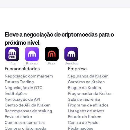
•
A sua Kraken, Kraken Pro ou Krak App está
atualizada. (Se estiver no telemóvel)
Eleve a negociação de criptomoedas para o
próximo nível.
Pro
Kraken
Krak
Desktop
Funcionalidades
Empresa
Negociação com margem
Segurança da Kraken
Futures Trading
Carreiras na Kraken
Negociação de OTC
Blogue da Kraken
Instituições
Programador da Kraken
Negociação de API
Sala de imprensa
Centro de API da Kraken
Programa de afiliados
Recompensas de staking
Listagens de ativos
Enviar dinheiro
Estado da Kraken
Compras recorrentes
Centro de Apoio
Comprar criptomoeda
Reclamações