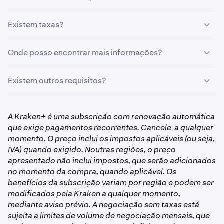
•
Apenas na Kraken App &
Kraken.com/c
•
Mantenha pelo menos 500 DEEP em 13 de agosto, às
•
Exclui clientes no Reino Unido
Os tokens serão distribuídos automaticamente às
14:00 UTC
Existem taxas?
contas qualificadas. Não são necessárias reivindicações
ou formulários.
Não há taxas para receber o seu airdrop. Podem ser
Onde posso encontrar mais informações?
aplicadas taxas de negociação padrão à negociação de
DEEP.
Visite
https://www.kraken.com/drops
para saber mais
Existem outros requisitos?
sobre o programa Kraken Drops e os próximos airdrops.
•
Clientes com contas empresariais não são elegíveis
A Kraken+ é uma subscrição com renovação automática
para participar em Drops–deve ter uma conta
que exige pagamentos recorrentes. Cancele a qualquer
individual verificada para ser elegível. Siga
estes
momento. O preço inclui os impostos aplicáveis (ou seja,
passos
para ser verificado na Kraken.
IVA) quando exigido. Noutras regiões, o preço
•
A sua subscrição Kraken+ deve estar ativa e em
apresentado não inclui impostos, que serão adicionados
situação regular, o que significa que não foi
no momento da compra, quando aplicável. Os
cancelada e está configurada para renovar
benefícios da subscrição variam por região e podem ser
normalmente.
modificados pela Kraken a qualquer momento,
mediante aviso prévio. A negociação sem taxas está
Não disponível para clientes no Reino Unido.
sujeita a limites de volume de negociação mensais, que