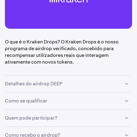
O que é o Kraken Drops? O Kraken Drops é o nosso
programa de airdrop verificado, concebido para
recompensar utilizadores reais que interagem
ativamente com novos tokens.
Detalhes do airdrop DEEP
Como se qualificar
•
Valor do airdrop:
100.000 $ em DEEP tokens,
dividido igualmente entre os utilizadores elegíveis
•
Quem pode participar?
Período de qualificação:
11 de agosto – 13 de
•
Ser um subscritor Kraken+
agosto de 2025 (termina às 14:00 UTC)
•
Negocie pelo menos 300 DEEP durante o período de
•
Data do airdrop
: 14 de agosto de 2025
Como recebo o airdrop?
•
elegibilidade
Utilizadores individuais verificados da Kraken