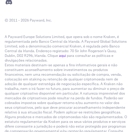
© 2011 - 2026 Payward, Inc.
A Payward Europe Solutions Limited, que opera sob o nome Kraken, é
regulamentada pelo Banco Central da Irlanda. A Payward Global Solutions
Limited, sob a denominação comercial Kraken, é regulada pelo Banco
Central da Irlanda. Endereço registado: 70 Sir John Rogerson’s Quay,
Dublin, D02 R296, Irlanda. Clique
aqui
para consultar as políticas e
divulgações relacionadas.
Estes materiais destinam-se apenas a fins informativos gerais e não
constituem aconselhamento sobre investimentos ou produtos
financeiros, nem uma recomendação ou solicitação de compra, venda,
colocação em staking ou retenção de qualquer criptomoeda nem de
adoção de qualquer estratégia de negociação específica. A Kraken não
trabalha, nem o irá fazer no futuro, para aumentar ou diminuir o preço de
qualquer criptoativo disponível em particular. A natureza imprevisível dos
mercados de criptoativos pode resultar na perda de fundos. Poderão ser
cobrados impostos sobre qualquer retorno e/ou aumento no valor dos
seus criptoativos, pelo que deve procurar aconselhamento independente
relativo à sua situação fiscal. Podem aplicar-se restrições geográficas.
Alguns produtos e mercados de criptomoedas não são regulamentados. O
estatuto regulamentar da Kraken para os seus vários produtos e serviços
difere consoante a jurisdição e poderá não estar protegido por programas
de compensação governamental e/ou proteção regulamentar. Consulte