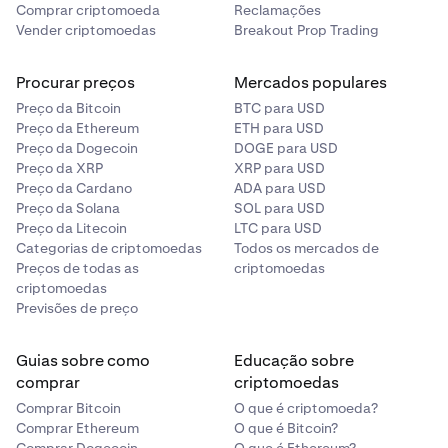
domínio @kraken.com no final. Isto inclui
Comprar criptomoeda
Reclamações
subdomínios como @email.kraken.com. (Verifique
Vender criptomoedas
Breakout Prop Trading
isto com este e-mail!)
Procurar preços
Mercados populares
Preço da Bitcoin
BTC para USD
Preço da Ethereum
ETH para USD
Preço da Dogecoin
DOGE para USD
Preço da XRP
XRP para USD
Preço da Cardano
ADA para USD
Preço da Solana
SOL para USD
Preço da Litecoin
LTC para USD
Categorias de criptomoedas
Todos os mercados de
Preços de todas as
criptomoedas
criptomoedas
Previsões de preço
Guias sobre como
Educação sobre
comprar
criptomoedas
Comprar Bitcoin
O que é criptomoeda?
Comprar Ethereum
O que é Bitcoin?